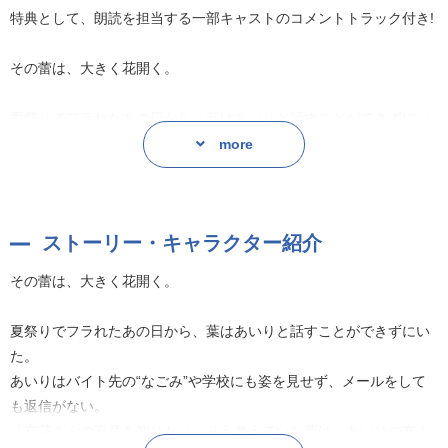
特典として、朗読を担当する一部キャストのコメントトラック付き!
その蕾は、大きく花開く。
夏祭りでフラれたあの日から、葉はあいりと話すことができずにい
た。
more
あいりはバイト先の“なごみ”や学校にも姿を見せず、メールをして
も返信がない。
「立花さんの真意を知りたい」そう考えていた葉は、あいりの友人
ストーリー・キャラクター紹介
である藤沢からの後押しで、あいりの家を一人で訪ねることにな
る。
その蕾は、大きく花開く。
行き着いた先は、葉にも馴染みのある家だった。そこにかつて住ん
でいたのは、中学一年生の夏休みに出会った初恋の人。
夏祭りでフラれたあの日から、葉はあいりと話すことができずにい
泣き虫で、不器用で、人見知りで・・・・・・とても優しい女の
た。
子。
あいりはバイト先の“なごみ”や学校にも姿を見せず、メールをして
佐原葉と立花あいりの物語は、時計の針を巻き戻すことになるー
も返信がない。
ー。
「立花さんの真意を知りたい」そう考えていた葉は、あいりの友人