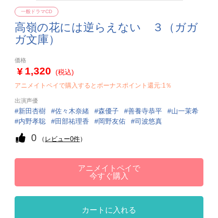
一般ドラマCD
高嶺の花には逆らえない ３（ガガ
ガ文庫）
価格
1,320
(税込)
アニメイトペイで購入するとボーナスポイント還元:1％
出演声優
新田杏樹
佐々木奈緒
森優子
善養寺恭平
山一茉希
内野孝聡
田部祐理香
岡野友佑
司波悠真
0
（
レビュー0件
）
アニメイトペイで
今すぐ購入
カートに入れる