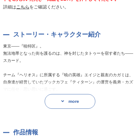
詳細は
こちら
をご確認ください。
ストーリー・キャラクター紹介
東京——『暁特区』。
無法地帯となった街を護るのは、神を封じたタトゥーを宿す者たち——
スカード。
チーム『ヘリオス』に所属する『暁の英雄』エイジと親友のカガミは、
自身達が経営していたブックカフェ『ティターン』の運営を義弟・カズ
マに任せ、思い思いに過ごす。
そんないつもの風景も束の間、『暁特区』の外から逃げてきたという親
more
子が舞い込んでくる。
不正を暴いたことにより企業から追われることになった親子は、『ヘリ
オス』に助けを求めたのだ。
作品情報
カガミの迅速かつ的確なサポートを受け、企業に乗り込むエイジ。
そこに立ちはだかるのは———！？