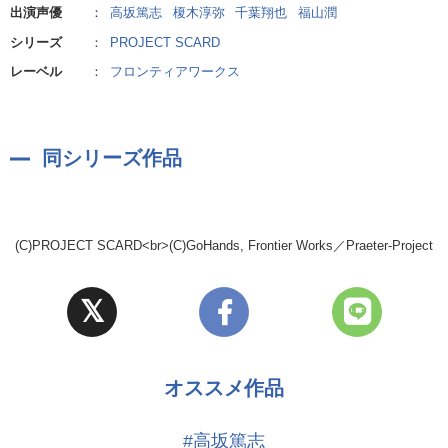
出演声優
：
高坂篤志
榎木淳弥
千葉翔也
福山潤
エイジのタトゥー『ケルベロス』が牙を剥く！
シリーズ
：
PROJECT SCARD
［ キャスト ］
レーベル
：
フロンティアワークス
嵐柴エイジ：高坂篤志／茶木縞カガミ：榎木淳弥／嵐柴カズマ：千葉翔
也／三門バンリ：福山潤／ほか
同シリーズ作品
※高坂さんの「高」の字は機種依存文字の為、代用漢字を使用しており
ます。
(C)PROJECT SCARD<br>(C)GoHands, Frontier Works／Praeter-Project
オススメ作品
#高坂篤志