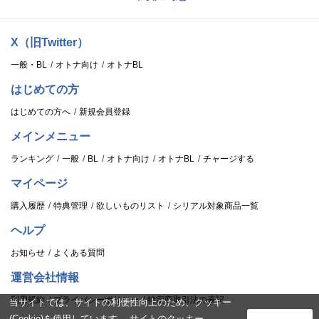
X（旧Twitter）
一般・BL
オトナ向け
オトナBL
はじめての方
はじめての方へ
新規会員登録
メインメニュー
ランキング
一般
BL
オトナ向け
オトナBL
チャージする
マイページ
購入履歴
特典管理
欲しいものリスト
シリアル対象商品一覧
ヘルプ
お知らせ
よくある質問
運営会社情報
利用規約
プライバシーポリシー
特定商取引法の表記
当サイトでは、サイトの利便性向上のため、クッキー
(Cookie)を使用しています。 サイトのクッキー
ログイン