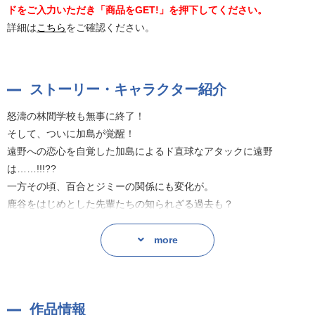
ドをご入力いただき「商品をGET!」を押下してください。
詳細は
こちら
をご確認ください。
ストーリー・キャラクター紹介
怒濤の林間学校も無事に終了！
そして、ついに加島が覚醒！
遠野への恋心を自覚した加島によるド直球なアタックに遠野
は……!!!??
一方その頃、百合とジミーの関係にも変化が。
鹿谷をはじめとした先輩たちの知られざる過去も？
今回のヤリチンビッチ部はひと味違う！
more
いつものハイテンションはそのままに、
かつてない恋愛＆シリアスムード満載!!!でお届け☆
作品情報
原作：おげれつたなか（幻冬舎コミックス刊 バーズコミックス ル