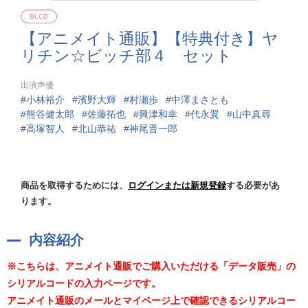
BLCD
【アニメイト通販】【特典付き】ヤ
リチン☆ビッチ部４ セット
出演声優
小林裕介
濱野大輝
村瀬歩
中澤まさとも
熊谷健太郎
佐藤拓也
興津和幸
代永翼
山中真尋
高塚智人
北山恭祐
神尾晋一郎
商品を取得するためには、
ログインまたは新規登録
する必要があ
ります。
内容紹介
※こちらは、アニメイト通販でご購入いただける「データ販売」の
シリアルコードの入力ページです。
アニメイト通販のメールとマイページ上で確認できるシリアルコー