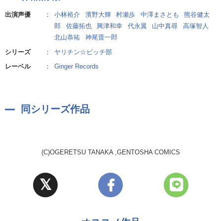
チルコレクション リュクス）
出演声優
：
小林裕介
濱野大輝
村瀬歩
中澤まさとも
熊谷健太
郎
佐藤拓也
興津和幸
代永翼
山中真尋
高塚智人
北山恭祐
神尾晋一郎
【キャラクター】
シリーズ
：
ヤリチン☆ビッチ部
遠野高志
レーベル
：
Ginger Records
（CV:小林裕介）
不運な主人公。１年。編入して、わけもわからずヤリチンビッチ部
へ入部。ちょっぴり人見知り。
同シリーズ作品
加島 優
（CV:濱野大輝）
１年。遠野曰くヤリチンビッチ部で唯一の「マトモ」……だった
(C)OGERETSU TANAKA ,GENTOSHA COMICS
が、遠野への恋心を自覚してしまい!?
矢口恭介
（CV:村瀬歩）
１年。遠野のクラスメイトでサッカー部員。林間学校で本性がバレ
たのをキッカケに遠野が気になり始める。