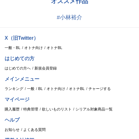
オススメ作品
鹿谷 樹
#小林裕介
（CV:中澤まさとも）
３年。ネコ専門。潔癖症で被害妄想癖。女装を好む傾向あり。ヤリ
部の活動では、松村先生がお得意様のようだが……？
X（旧Twitter）
一般・BL
オトナ向け
オトナBL
藤咲 透
はじめての方
（CV:熊谷健太郎）
１年。通称「ジミー」。百合に恋するストーカー。百合のことしか
はじめての方へ
新規会員登録
見ていない。
メインメニュー
ランキング
一般
BL
オトナ向け
オトナBL
チャージする
百合絢斗
（CV:佐藤拓也）
マイページ
２年。副部長。ちょっと頭がおかしいけどスポーツ万能で学年首
購入履歴
特典管理
欲しいものリスト
シリアル対象商品一覧
席。バイでタチネコ両刀。
ヘルプ
田村 唯
お知らせ
よくある質問
（CV:興津和幸）