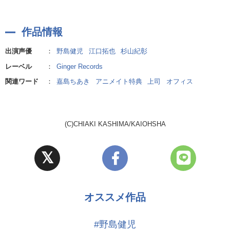
(CV:江口拓也)
▼WebCMはコチラ
27歳。姉崎の部下で、姉崎の横暴に振り回されている隠れアイドル
https://youtu.be/rT6J8ySA7ck
作品情報
オタク。
なんだかんだ人がよく有能で、姉崎のワガママを叶えてしまってい
出演声優
：
野島健児
江口拓也
杉山紀彰
る。押しに弱く、姉崎に甘い。
レーベル
：
Ginger Records
関連ワード
：
嘉島ちあき
アニメイト特典
上司
オフィス
吾妻
(CV:杉山紀彰)
姉崎の元上司。異動により、御門たちの部署にやってきた。
人当たりがよく魅力的だが、自己本位で他人の心を踏みにじる傾向
(C)CHIAKI KASHIMA/KAIOHSHA
がある。
オススメ作品
#野島健児