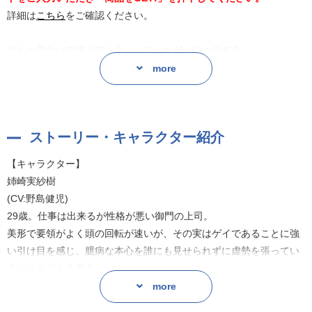
詳細は
こちら
をご確認ください。
なんか危ないですよアンタ……こっちがハラハラする
隠れドルオタ部下×貞操観念低めのキチク上司による下克上ラブ!
more
姉崎は仕事はデキるが、雑務をすべて部下の御門に押しつけてばか
り。
ストーリー・キャラクター紹介
隠れアイドルオタクの御門は、そんな姉崎が大嫌い。
「絶対いつか仕返ししてやる!」と心に誓う毎日だ。
【キャラクター】
姉崎実紗樹
だが、そんな姉崎とラブホに泊まることになってしまった御門。
(CV:野島健児)
しかも、そこで突然、姉崎にのっかられて、エロいことをされてし
29歳。仕事は出来るが性格が悪い御門の上司。
まい――!?
美形で要領がよく頭の回転が速いが、その実はゲイであることに強
い引け目を感じ、臆病な本心を誰にも見せられずに虚勢を張ってい
るハリネズミ系男子。
原作:嘉島ちあき
more
御門純一郎