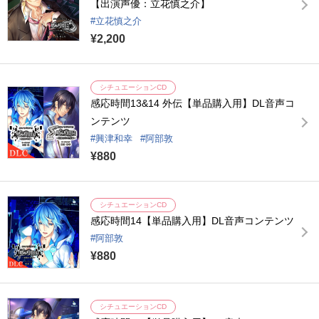
【出演声優：立花慎之介】
立花慎之介
¥2,200
シチュエーションCD
感応時間13&14 外伝【単品購入用】DL音声コ
ンテンツ
興津和幸
阿部敦
¥880
シチュエーションCD
感応時間14【単品購入用】DL音声コンテンツ
阿部敦
¥880
シチュエーションCD