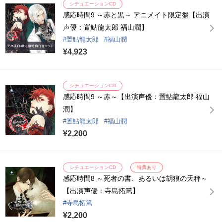
シチュエーションCD
感応時間9 ～赤と黒～ アニメイト限定盤【出演
声優：置鮎龍太郎 福山潤】
置鮎龍太郎
福山潤
¥4,923
シチュエーションCD
感応時間9 ～赤～【出演声優：置鮎龍太郎 福山
潤】
置鮎龍太郎
福山潤
¥2,200
シチュエーションCD
特典あり
感応時間8 ～死者の書、あるいは胡狼の天秤～
【出演声優：寺島拓篤】
寺島拓篤
¥2,200