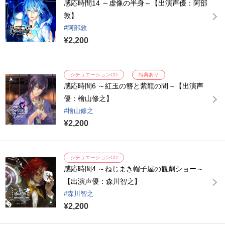
感応時間14 ～虚像の半身～【出演声優：阿部
敦】
阿部敦
¥2,200
シチュエーションCD
特典あり
感応時間6 ～紅玉の簪と紫龍の間～【出演声
優：檜山修之】
檜山修之
¥2,200
シチュエーションCD
感応時間4 ～ねじまき帽子屋の観劇ショー～
【出演声優：森川智之】
森川智之
¥2,200