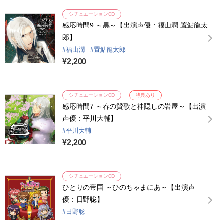
シチュエーションCD
感応時間9 ～黒～【出演声優：福山潤 置鮎龍太
郎】
福山潤
置鮎龍太郎
¥2,200
シチュエーションCD
特典あり
感応時間7 ～春の賛歌と神隠しの岩屋～【出演
声優：平川大輔】
平川大輔
¥2,200
シチュエーションCD
ひとりの帝国 ～ひのちゃまにあ～【出演声
優：日野聡】
日野聡