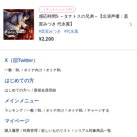
シチュエーションCD
感応時間5 ～タナトスの兄弟～【出演声優：斎
賀みつき 代永翼】
斎賀みつき
代永翼
¥2,200
X（旧Twitter）
一般・BL
オトナ向け
オトナBL
はじめての方
はじめての方へ
新規会員登録
メインメニュー
ランキング
一般
BL
オトナ向け
オトナBL
チャージする
マイページ
購入履歴
特典管理
欲しいものリスト
シリアル対象商品一覧