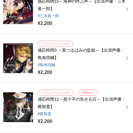
感応時間10～海神の呼ぶ声～【出演声優：三木
眞一郎】
三木眞一郎
¥2,200
シチュエーションCD
感応時間3 ～黒つるばみの監獄～【出演声優：
鳥海浩輔】
鳥海浩輔
¥2,200
シチュエーションCD
特典あり
感応時間11～黒十字の失せる日～【出演声優：
梶裕貴】
梶裕貴
¥2,200