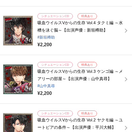
シチュエーションCD
特典あり
吸血ウイルスVからの生存 Vol.4 タクミ編 ～水
槽を泳ぐ脳～【出演声優：新垣樽助】
新垣樽助
¥2,200
シチュエーションCD
特典あり
吸血ウイルスVからの生存 Vol.3 ケンゴ編 ～メ
アリーの部屋～【出演声優：山中真尋】
山中真尋
¥2,200
シチュエーションCD
特典あり
吸血ウイルスVからの生存 Vol.2 ヤクモ編 ～ユ
ートピアの条件～【出演声優：平川大輔】