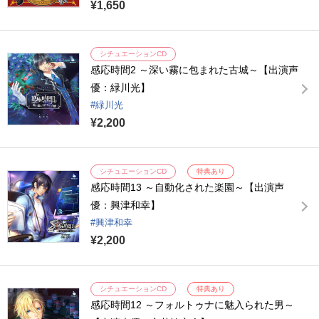
¥1,650
シチュエーションCD
感応時間2 ～深い霧に包まれた古城～【出演声
優：緑川光】
緑川光
¥2,200
シチュエーションCD
特典あり
感応時間13 ～自動化された楽園～【出演声
優：興津和幸】
興津和幸
¥2,200
シチュエーションCD
特典あり
感応時間12 ～フォルトゥナに魅入られた男～