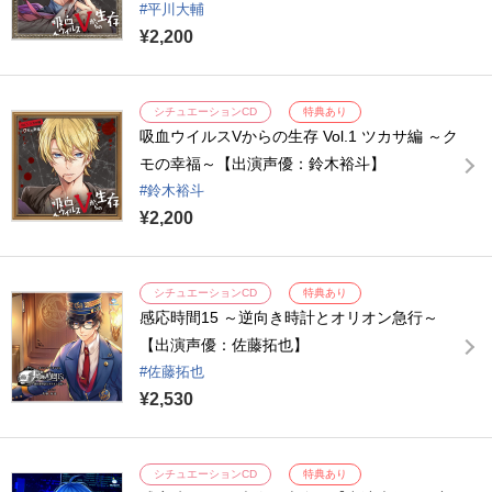
平川大輔
¥2,200
シチュエーションCD
特典あり
吸血ウイルスVからの生存 Vol.1 ツカサ編 ～ク
モの幸福～【出演声優：鈴木裕斗】
鈴木裕斗
¥2,200
シチュエーションCD
特典あり
感応時間15 ～逆向き時計とオリオン急行～
【出演声優：佐藤拓也】
佐藤拓也
¥2,530
シチュエーションCD
特典あり