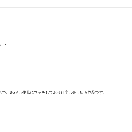
ット
色で、BGMも作風にマッチしており何度も楽しめる作品です。