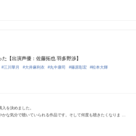
った【出演声優：佐藤拓也 羽多野渉】
三川華月
大井麻利衣
丸中康司
篠原彰宏
松本大輝
購入を決めました。
やかな気分で聴いていられる作品です。そして何度も聴きたくなりま …