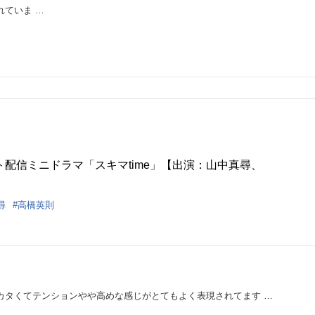
ていま …
配信ミニドラマ「スキマtime」【出演：山中真尋、
尋
高橋英則
カタくてテンションやや高めな感じがとてもよく表現されてます …