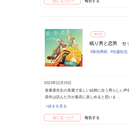
役に立った!!
報告する
BLCD
眠り男と恋男 セ
新垣樽助
佐藤拓也
2023年12月19日
座裏屋先生の美麗で逞しい絵柄に合う男らしい声
原作は読んだ方が最高に楽しめると思いま …
>続きを見る
役に立った!!
報告する