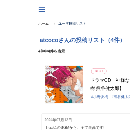
ホーム
ユーザ投稿リスト
atcocoさんの投稿リスト（4件）
4件中4件を表示
BLCD
ドラマCD「神様
樹 熊谷健太郎】
小野友樹
熊谷健太
2024年07月12日
Track1のBGMから、全て最高です!