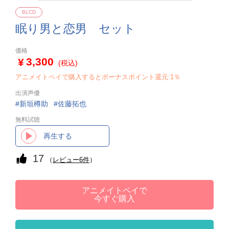
BLCD
眠り男と恋男 セット
価格
3,300
(税込)
アニメイトペイで購入するとボーナスポイント還元:1％
出演声優
新垣樽助
佐藤拓也
無料試聴
再生する
17
（
レビュー6件
）
アニメイトペイで
今すぐ購入