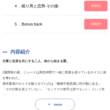
440
４．眠り男と恋男-その後-
円
440
５．Bonus track
円
内容紹介
仕事と住居を共にする二人、体から始まる愛。
2週間前の夜、ジュードは商売仲間で一緒に部屋を借りているロイスに体
を奪われた。
異性愛者のロイスを駆り立てたのは「睡眠中無意識に性行動に走る」
「その行動を覚えていない」「セックスの相手は誰でもいい」という奇
病だった。
ロイスに想いを寄せるジュードは、それが投薬治療で治る病気だと知り
more
ながらも真実を切り出せず———。