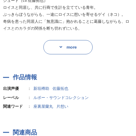
ジュード（cv.佐藤拓也）
に、これはジュードも抗えないよね……と同情を禁じ得ませんｖｖ
ロイスと同居し、共に行商で生計を立てている青年。
ぶっきらぼうながらも、一途にロイスに想いを寄せるゲイ（ネコ）。
「ああ、もう駄目だ！だってこんなにっ、かわいい……っ」
奇病を患った同居人に「無意識に」抱かれることに葛藤しながらも、ロ
イスとのカラダの関係を断ち切れずにいる。
覚醒した状態のロイスと抱き合うジュードの可愛さといったら……！！
これまで何度と重ねたカラダのはずなのに、初めてのように、いえ、そ
ロイス（cv.新垣樽助）
れすら上回るほどの初々しさ溢れる反応に、ロイスならずとも興奮でど
more
ジュードとともに行商をして暮らしている。
うにかなってしまいそうです……！！
仕事のデキる異性愛者の色男だがデリカシーがなく、見た目ほどモテな
い。
全トラックにエッチシーン有り！！
「睡眠中、無意識に性行動に走る」という奇病を患っており、自覚なし
泣けちゃうほどの濃密な演技とストーリーで、お耳も心も鷲掴みされて
作品情報
に何度もジュードを抱いている。
しまう最高の作品です！！
オトナのBLCDを楽しみたい方にも、とてもおススメです！！
出演声優
：
新垣樽助
佐藤拓也
レーベル
：
ルボー・サウンドコレクション
関連ワード
：
座裏屋蘭丸
片想い
関連商品