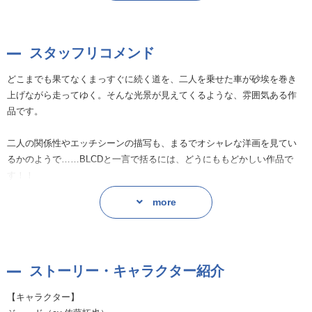
デリカシーなしな色男・ロイス×健気ながらもぶっきらぼうなジュード
の、素直になれない青春群像ＢＬ。
スタッフリコメンド
原作コミックス収録の「眠り男と恋男」、「眠り男と恋男-その後-」に加
え、ドラマCD初出のオリジナルエピソードを音声化!!
どこまでも果てなくまっすぐに続く道を、二人を乗せた車が砂埃を巻き
上げながら走ってゆく。そんな光景が見えてくるような、雰囲気ある作
原作：座裏屋蘭丸（ビーボーイコミックス デラックス／リブレ刊）
品です。
二人の関係性やエッチシーンの描写も、まるでオシャレな洋画を見てい
るかのようで……BLCDと一言で括るには、どうにももどかしい作品で
す！！
週末の夜に、良いお酒と共に楽しみたいような……この感覚は、お聴き
more
頂いた方には共感頂けることと存じます！
切なさに身を切られるよう！健気で応援したくなるジュードは、佐藤拓
也さんのお声によってさらに魅力的にイキイキと描かれています。
ストーリー・キャラクター紹介
デリカシーがないのにどうしても魅かれてしまう色男！ロイスを演じる
【キャラクター】
のは新垣樽助さんです。ゆったりと気怠く、セクシー駄々洩れのお声