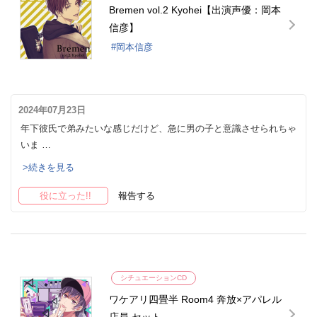
Bremen vol.2 Kyohei【出演声優：岡本
信彦】
岡本信彦
2024年07月23日
年下彼氏で弟みたいな感じだけど、急に男の子と意識させられちゃ
いま …
>続きを見る
役に立った!!
報告する
シチュエーションCD
ワケアリ四畳半 Room4 奔放×アパレル