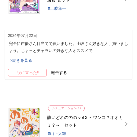
店員 セット
土岐隼一
2024年07月22日
完全に声優さん目当てで買いました。土岐さん好きな人、買いまし
ょう。ちょっとチャラいの好きな人オススメで …
>続きを見る
役に立った!!
報告する
シチュエーションCD
酔いどれののの vol.3 ～ワンコ？オオカ
ミ？～ セット
山下大輝