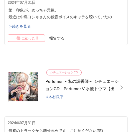
2024年07月31日
第一印象が、めっちゃ元気。
最近は中島ヨシキさんの低音ボイスのキャラを聴いていたの …
>続きを見る
役に立った!!
報告する
シチュエーションCD
Perfumer ～私の調香師～ シチュエーシ
ョンCD Perfumer.V 氷鷹トウマ【出演
声優：木村良平】
木村良平
2024年07月31日
最初のトラックから糖分高めです、ご注意ください(笑)