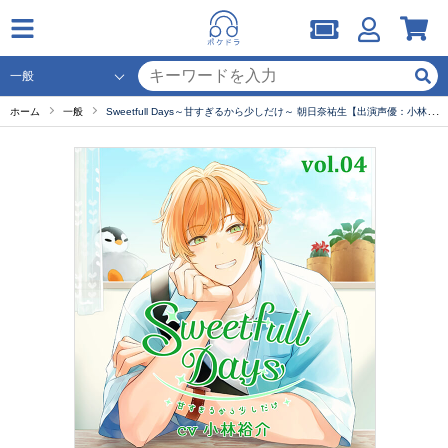
ホーム
一般
Sweetfull Days～甘すぎるから少しだけ～ 朝日奈祐生【出演声優：小林裕介】