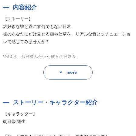
内容紹介
【ストーリー】
大好きな彼と過ごす何でもない日常。
彼のあなたにだけ見せる顔や仕草を、リアルな音とシチュエーショ
ンで感じてみませんか?
Vol.4は、お日様みたいな彼との日常を。
-----------
more
短めのお話で気軽にキュン!をコンセプトに、
ASMRでお届けする女性向けレーベル『CreamPot』のシチュエーシ
ョンドラマです。
ストーリー・キャラクター紹介
シナリオ:晴日青、秋山ヨウ
【キャラクター】
イラスト:塩花
朝日奈 祐生
タイトルロゴ:SERICAT WORKS
BGM:深川翔太