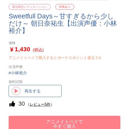
配信限定シチュエーション
特典あり
Sweetfull Days～甘すぎるから少し
だけ～ 朝日奈祐生【出演声優：小林
裕介】
価格
1,430
(税込)
アニメイトペイで購入するとボーナスポイント還元:1％
出演声優
小林裕介
無料試聴
再生する
30
（
レビュー5件
）
アニメイトペイで
今すぐ購入