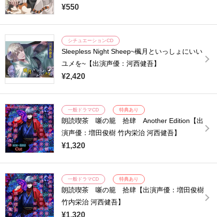
¥550
シチュエーションCD
Sleepless Night Sheep~楓月といっしょにいい
ユメを~【出演声優：河西健吾】
¥2,420
一般ドラマCD
特典あり
朗読喫茶 噺の籠 拾肆 Another Edition【出
演声優：増田俊樹 竹内栄治 河西健吾】
¥1,320
一般ドラマCD
特典あり
朗読喫茶 噺の籠 拾肆【出演声優：増田俊樹
竹内栄治 河西健吾】
¥1,320