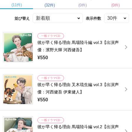
(11件)
(32件)
(0件)
(0件)
並び替え
表示件数
一般ドラマCD
彼が早く帰る理由 馬場陸斗編 vol.3【出演声
優：濱野大輝 河西健吾】
¥550
一般ドラマCD
彼が早く帰る理由 叉木琉生編 vol.3【出演声
優：河西健吾 伊東健人】
¥550
一般ドラマCD
彼が早く帰る理由 馬場陸斗編 vol.2【出演声