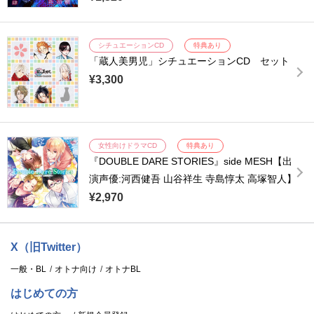
シチュエーションCD
特典あり
「蔵人美男児」シチュエーションCD セット
¥3,300
女性向けドラマCD
特典あり
『DOUBLE DARE STORIES』side MESH【出
演声優:河西健吾 山谷祥生 寺島惇太 高塚智人】
¥2,970
X（旧Twitter）
一般・BL
オトナ向け
オトナBL
はじめての方