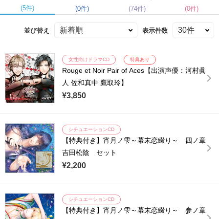
(5件)
(0件)
(74件)
(0件)
並び替え
表示件数
女性向けドラマCD
特典あり
Rouge et Noir Pair of Aces【出演声優：河村眞
人 佐和真中 鷹取玲】
¥3,850
シチュエーションCD
【特典付き】宵月ノ雫～幕末恋綴り～ 四ノ章
吉田松陰 セット
¥2,200
シチュエーションCD
【特典付き】宵月ノ雫～幕末恋綴り～ 参ノ章