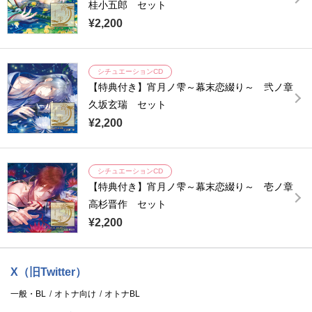
桂小五郎 セット
¥2,200
シチュエーションCD
【特典付き】宵月ノ雫～幕末恋綴り～ 弐ノ章
久坂玄瑞 セット
¥2,200
シチュエーションCD
【特典付き】宵月ノ雫～幕末恋綴り～ 壱ノ章
高杉晋作 セット
¥2,200
X（旧Twitter）
一般・BL
オトナ向け
オトナBL