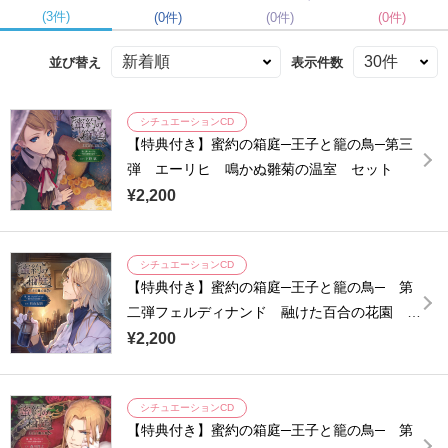
(3件)
(0件)
(0件)
(0件)
並び替え
表示件数
シチュエーションCD
【特典付き】蜜約の箱庭─王子と籠の鳥─第三
弾 エーリヒ 鳴かぬ雛菊の温室 セット
¥2,200
シチュエーションCD
【特典付き】蜜約の箱庭─王子と籠の鳥─ 第
二弾フェルディナンド 融けた百合の花園 セ
ット
¥2,200
シチュエーションCD
【特典付き】蜜約の箱庭─王子と籠の鳥─ 第