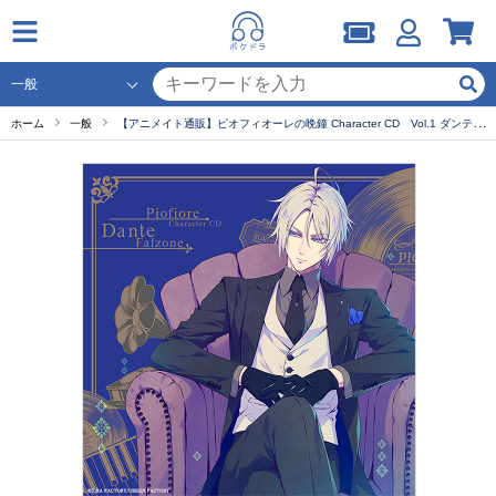
ホーム
一般
【アニメイト通販】ピオフィオーレの晩鐘 Character CD Vol.1 ダンテ・ファルツォーネ【出演声優：石川界人】