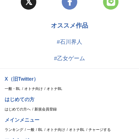
オススメ作品
#石川界人
#乙女ゲーム
X（旧Twitter）
一般・BL
オトナ向け
オトナBL
はじめての方
はじめての方へ
新規会員登録
メインメニュー
ランキング
一般
BL
オトナ向け
オトナBL
チャージする