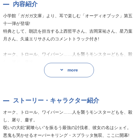
内容紹介
小学館「ガガガ文庫」より、耳で楽しむ「オーディオブック」第五
十一弾が登場!
特典として、朗読を担当する上西哲平さん、吉岡茉祐さん、星乃葉
月さん、久遠エリサさんのコメントトラック付き!
オーク、トロール、ワイバーン……人を襲うモンスターどもを、殺
し、屠り、鏖す。
呪いの大鉈“屍喰らい”を振るう最強の討伐者、彼女の名はシェイ。
more
悪鬼も哭かせるオーバーキリング・スプラッタ無双、ここに開幕!
作者:川岸殴魚
ストーリー・キャラクター紹介
オーク、トロール、ワイバーン……人を襲うモンスターどもを、殺
し、屠り、鏖す。
呪いの大鉈“屍喰らい”を振るう最強の討伐者、彼女の名はシェイ。
悪鬼も哭かせるオーバーキリング・スプラッタ無双、ここに開幕!