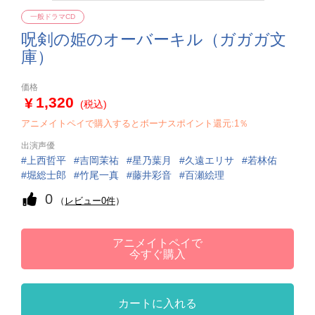
一般ドラマCD
呪剣の姫のオーバーキル（ガガガ文
庫）
価格
1,320
(税込)
アニメイトペイで購入するとボーナスポイント還元:1％
出演声優
上西哲平
吉岡茉祐
星乃葉月
久遠エリサ
若林佑
堀総士郎
竹尾一真
藤井彩音
百瀬絵理
0
（
レビュー0件
）
アニメイトペイで
今すぐ購入
カートに入れる