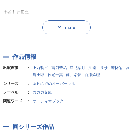
作者:川岸殴魚
more
作品情報
出演声優
：
上西哲平
吉岡茉祐
星乃葉月
久遠エリサ
若林佑
堀
総士郎
竹尾一真
藤井彩音
百瀬絵理
シリーズ
：
呪剣の姫のオーバーキル
レーベル
：
ガガガ文庫
関連ワード
：
オーディオブック
同シリーズ作品