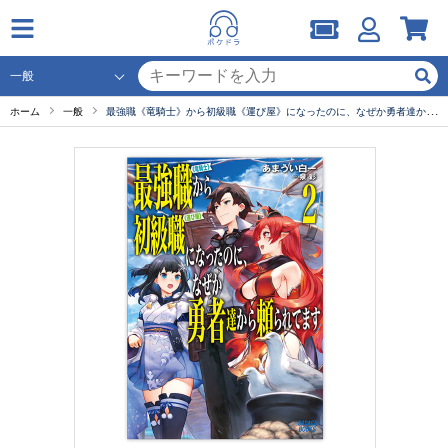
ホーム
一般
最強職《竜騎士》から初級職《運び屋》になったのに、なぜか勇者達から頼られてます ２ セット