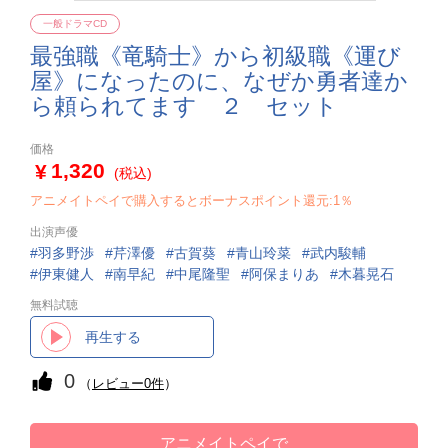
一般ドラマCD
最強職《竜騎士》から初級職《運び
屋》になったのに、なぜか勇者達か
ら頼られてます ２ セット
価格
1,320
(税込)
アニメイトペイで購入するとボーナスポイント還元:1％
出演声優
羽多野渉
芹澤優
古賀葵
青山玲菜
武内駿輔
伊東健人
南早紀
中尾隆聖
阿保まりあ
木暮晃石
無料試聴
再生する
0
（
レビュー0件
）
アニメイトペイで