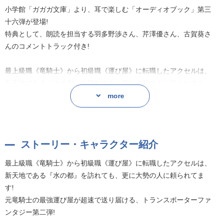
小学館「ガガガ文庫」より、耳で楽しむ「オーディオブック」第三
十六弾が登場!
特典として、朗読を担当する羽多野渉さん、芹澤優さん、古賀葵さ
んのコメントトラック付き!
最上級職《竜騎士》から初級職《運び屋》に転職したアクセルは、
新天地である『水の都』を訪れても、更に大勢の人に頼られてま
す!
more
元竜騎士の最強運び屋が超速で送り届ける、トランスポーターファ
ンタジー第二弾!
ストーリー・キャラクター紹介
作者:あまうい白一
最上級職《竜騎士》から初級職《運び屋》に転職したアクセルは、
新天地である『水の都』を訪れても、更に大勢の人に頼られてま
す!
元竜騎士の最強運び屋が超速で送り届ける、トランスポーターファ
ンタジー第二弾!