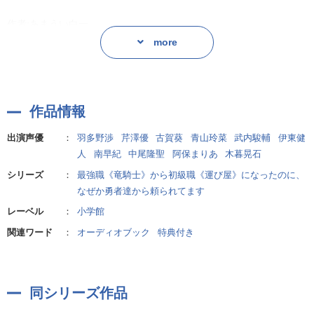
作者:あまうい白一
more
作品情報
出演声優
：
羽多野渉
芹澤優
古賀葵
青山玲菜
武内駿輔
伊東健
人
南早紀
中尾隆聖
阿保まりあ
木暮晃石
シリーズ
：
最強職《竜騎士》から初級職《運び屋》になったのに、
なぜか勇者達から頼られてます
レーベル
：
小学館
関連ワード
：
オーディオブック
特典付き
同シリーズ作品