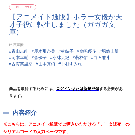
一般ドラマCD
【アニメイト通販】ホラー女優が天
才子役に転生しました（ガガガ文
庫）
出演声優
青山吉能
厚木那奈美
林鼓子
森嶋優花
堀総士郎
岡本幸輔
森優子
小林大紀
若林佑
白石兼斗
古賀英里奈
山本真綺
中村すみれ
商品を取得するためには、
ログインまたは新規登録
する必要があ
ります。
内容紹介
※こちらは、アニメイト通販でご購入いただける「データ販売」の
シリアルコードの入力ページです。