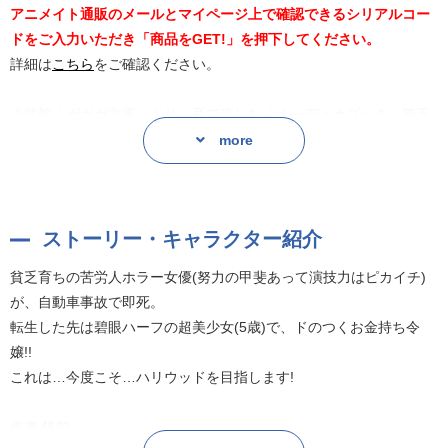
アニメイト通販のメールとマイページ上で確認できるシリアルコー
ドをご入力いただき「商品をGET!」を押下してください。
詳細は
こちら
をご確認ください。
小学館「ガガガ文庫」より、耳で楽しむ「オーディオブック」第五
十一弾が登場!
more
特典として、朗読を担当する青山吉能さん、厚木那奈美さん、林鼓
子さん、森嶋優花さんのコメントトラック付き!
ストーリー・キャラクター紹介
貧乏育ちの苦労人ホラー女優(努力の甲斐あって演技力はピカイチ)
が、自動車事故で即死。
貧乏育ちの苦労人ホラー女優(努力の甲斐あって演技力はピカイチ)
転生した先は碧眼ハーフの超美少女(5歳)で、ドのつくお金持ち令
が、自動車事故で即死。
嬢!!
転生した先は碧眼ハーフの超美少女(5歳)で、ドのつくお金持ち令
これは…今度こそ…ハリウッドを目指します!
嬢!!
これは…今度こそ…ハリウッドを目指します!
作者:鉄箱
作者:鉄箱