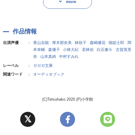
more
作品情報
出演声優
：
青山吉能
厚木那奈美
林鼓子
森嶋優花
堀総士郎
岡
本幸輔
森優子
小林大紀
若林佑
白石兼斗
古賀英里
奈
山本真綺
中村すみれ
レーベル
：
ガガガ文庫
関連ワード
：
オーディオブック
(C)Tetsuhako 2020 (P)小学館