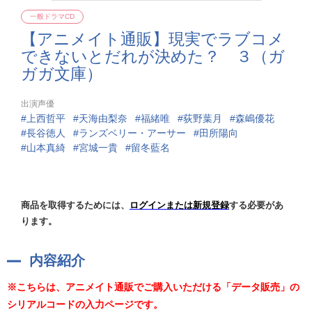
一般ドラマCD
【アニメイト通販】現実でラブコメ
できないとだれが決めた？ ３（ガ
ガガ文庫）
出演声優
上西哲平
天海由梨奈
福緒唯
荻野葉月
森嶋優花
長谷徳人
ランズベリー・アーサー
田所陽向
山本真綺
宮城一貴
留冬藍名
商品を取得するためには、
ログインまたは新規登録
する必要があ
ります。
内容紹介
※こちらは、アニメイト通販でご購入いただける「データ販売」の
シリアルコードの入力ページです。