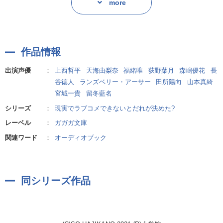
選挙を通じて、育まれていくヒロインとの関係。密かに芽生える恋
more
心・・・・・・。
そんな妄想を胸に意気込む耕平だが、先輩は選挙に出馬しないつも
りらしい!?
そんな妄想を胸に意気込む耕平だが、先輩は選挙に出馬しないつも
作品情報
りらしい!?
あの手この手を尽くすが、なかなか意志は固いよう。すると、その
様子を見た鳥沢から、ある頼み事を持ちかけられる--。
出演声優
：
上西哲平
天海由梨奈
福緒唯
荻野葉月
森嶋優花
長
あの手この手を尽くすが、なかなか意志は固いよう。すると、その
谷徳人
ランズベリー・アーサー
田所陽向
山本真綺
様子を見た鳥沢から、ある頼み事を持ちかけられる--。
宮城一貴
留冬藍名
さまざまな思惑が交差する、『実現する』ラブコメ第三弾!
シリーズ
：
現実でラブコメできないとだれが決めた?
さまざまな思惑が交差する、『実現する』ラブコメ第三弾!
作者:初鹿野創
レーベル
：
ガガガ文庫
関連ワード
：
オーディオブック
作者:初鹿野創
同シリーズ作品