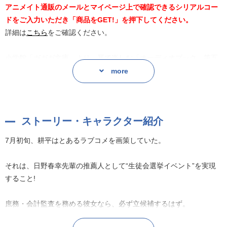
アニメイト通販のメールとマイページ上で確認できるシリアルコー
ドをご入力いただき「商品をGET!」を押下してください。
詳細は
こちら
をご確認ください。
小学館「ガガガ文庫」より、耳で楽しむ「オーディオブック」第五
十七弾が登場!
more
特典として、朗読を担当する上西哲平さん、天海由梨奈さん、福緒
唯さん、荻野葉月さん、森嶋優花さんのコメントトラック付き!
ストーリー・キャラクター紹介
7月初旬、耕平はとあるラブコメを画策していた。
7月初旬、耕平はとあるラブコメを画策していた。
それは、日野春幸先輩の推薦人として“生徒会選挙イベント”を実現
すること!
それは、日野春幸先輩の推薦人として“生徒会選挙イベント”を実現
すること!
庶務・会計監査を務める彼女なら、必ず立候補するはず。
庶務・会計監査を務める彼女なら、必ず立候補するはず。
選挙を通じて、育まれていくヒロインとの関係。密かに芽生える恋
心・・・・・・。