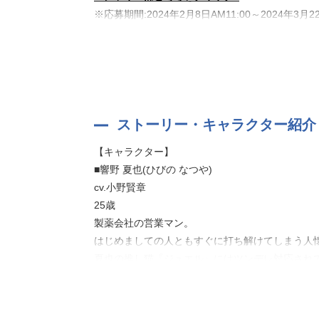
※応募期間:2024年2月8日AM11:00～2024年3月22
【ストーリー】
土砂降りの雨の中、1軒のねこカフェにやってき
「3人でこの子がうちに馴染めるように、面倒見
マスターの一言で、新入り子猫のお世話がはじまる
男子3人が紡ぐ、ほっこり&癒しストーリー。
ストーリー・キャラクター紹介
【キャラクター】
千晴 「震えてますね…」
■響野 夏也(ひびの なつや)
cv.小野賢章
旺志郎 「…怯えているようだな」
25歳
製薬会社の営業マン。
夏也 「みるくちゃん、おいで。もう怖くないよ
はじめましての人ともすぐに打ち解けてしまう人
夏也の推し猫『ジュエル』にはツンデレ対応され
そこがジュエルを推しているポイントだったりす
シナリオ:晴日青/株式会社トライファクション
音響制作:HALF H・P STUDIO
■簗木 千晴(やなぎ ちはる)
イラスト・企画制作・著作・販売:株式会社ボルテ