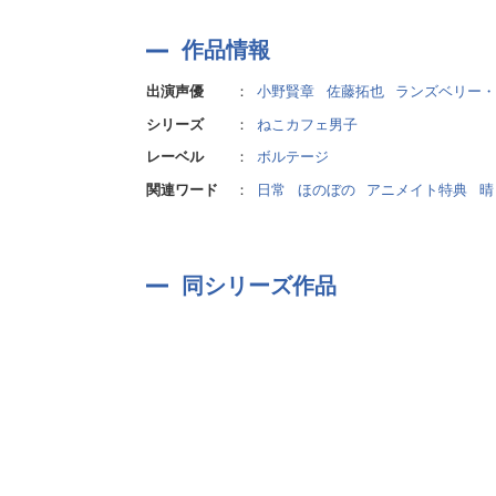
cv.ランズベリー・アーサー
24歳
作品情報
生活用品や家具をデザインするプロダクトデザイ
出演声優
：
小野賢章
佐藤拓也
ランズベリー・
一見クールでドライに見えるが、こだわり屋で熱
シリーズ
：
ねこカフェ男子
猫の『青ゆず』にハマってからは猫暖に通い、そ
レーベル
：
ボルテージ
■鐵 旺志郎(くろがね おうしろう)
関連ワード
：
日常
ほのぼの
アニメイト特典
晴
cv.佐藤拓也
29歳
広告会社を経営する社長。
同シリーズ作品
不動産業もしており、喫茶～猫暖～のオーナーで
猫、特に『きなこ』に対する愛情は周りをビック
■猫又 一雄(ねこまた かずお)
cv.若林佑
65歳
喫茶～猫暖～のマスター。
猫が大好きで、保護猫を引き取って大切に育てて