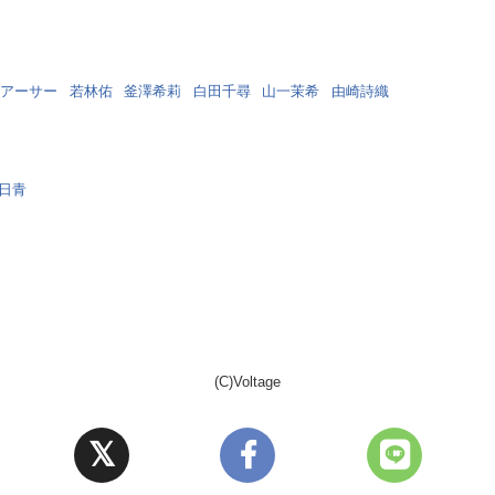
ナー。
アーサー
若林佑
釜澤希莉
白田千尋
山一茉希
由崎詩織
い一面も。
の成長を熱く見守っている。
日青
もある。
リさせるほど?
(C)Voltage
いる。