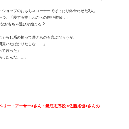
トショップのおもちゃコーナーでばったり鉢合わせた3人。
一つ。「愛する推しねこへの贈り物探し」
なおもちゃ選びが始まる!?
じゃらし系の振って遊ぶものも喜ぶだろうが、
だばかりだしな……」
って言った」
あったんだ……」
ズベリー・アーサー>さん・鐵旺志郎役 <佐藤拓也>さんの