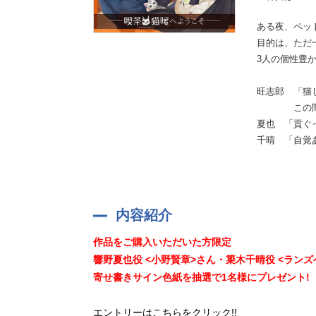
ある夜、ペッ
目的は、ただ
3人の個性豊か
旺志郎 「猫
この間貢い
夏也 「貢ぐ
千晴 「自覚
内容紹介
作品をご購入いただいた方限定
響野夏也役 <小野賢章>さん・簗木千晴役 <ラン
寄せ書きサイン色紙を抽選で1名様にプレゼント!
エントリーはこちらをクリック!!