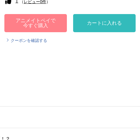
1
（
レビュー0件
）
アニメイトペイで
カートに入れる
今すぐ購入
クーポンを確認する
面！？