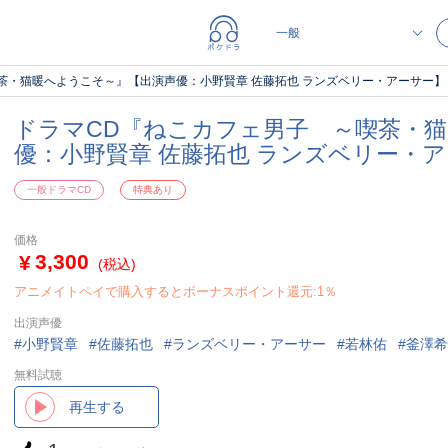
茶・猫暖へようこそ～』【出演声優：小野賢章 佐藤拓也 ランズベリー・アーサー】
ドラマCD『ねこカフェ男子 ～喫茶・
優：小野賢章 佐藤拓也 ランズベリー・
一般ドラマCD
特典あり
価格
3,300
(税込)
アニメイトペイで購入するとボーナスポイント還元:1％
出演声優
小野賢章
佐藤拓也
ランズベリー・アーサー
若林佑
釜澤希
無料試聴
再生する