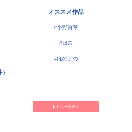
オススメ作品
#小野賢章
いかれた子猫。
#日常
ないため、マスターが引き取った。
#ほのぼの
件）
人が多数。
レビューを書く