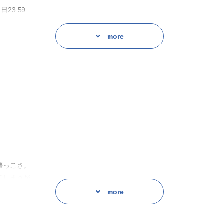
日23:59
more
た男子たち。
てくれないかな」
!?
」
懐っこさ。
てしまうが、
る。
more
ージ