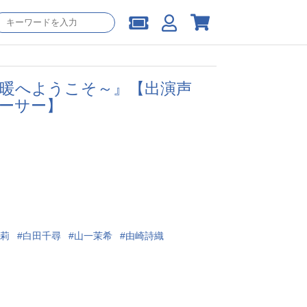
猫暖へようこそ～』【出演声
アーサー】
莉
白田千尋
山一茉希
由崎詩織