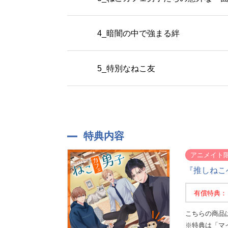
4_暗闇の中で強まる絆
5_特別なねこ友
特典内容
アニメイト
『推しねこ
有償特典：
こちらの商品
※特典は「マ