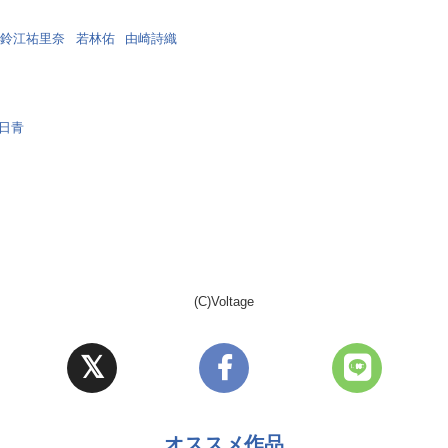
鈴江祐里奈
若林佑
由崎詩織
日青
(C)Voltage
オススメ作品