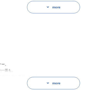
more
”に会いに喫茶猫暖へ足を運ぶ。
の簗木千晴だった。
ションのお向かいさんで!?
を解決するために「ほっこり癒し探し」に付き合うことになり……?
面を知る度に、一緒に過ごす時間が心地良くなっていき――
様。
できないんだろうな。
ナー。
い一面も。
の成長を熱く見守っている。
more