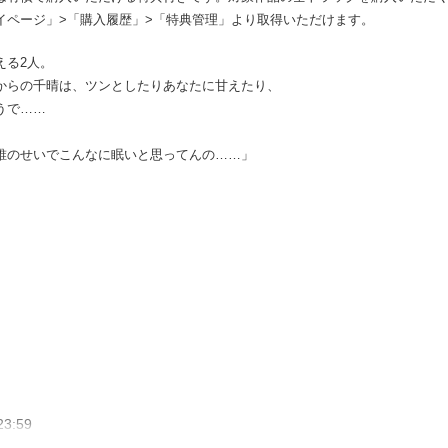
イページ」>「購入履歴」>「特典管理」より取得いただけます。
える2人。
からの千晴は、ツンとしたりあなたに甘えたり、
うで……
誰のせいでこんなに眠いと思ってんの……」
3:59