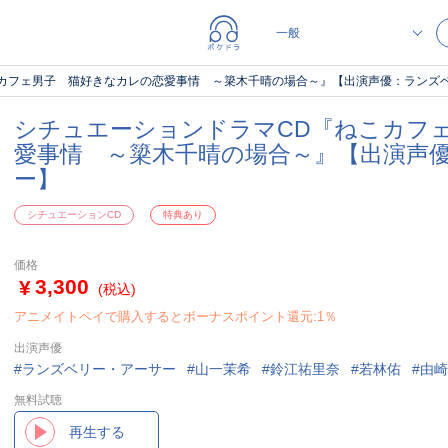
こカフェ男子 猫好きなカレの恋愛事情 ～簗木千晴の場合～』【出演声優：ランズ
シチュエーションドラマCD『ねこカフ
愛事情 ～簗木千晴の場合～』【出演声
ー】
シチュエーションCD
特典あり
価格
3,300
(税込)
アニメイトペイで購入するとボーナスポイント還元:1％
出演声優
ランズベリー・アーサー
山一茉希
鈴江祐里奈
若林佑
由崎
無料試聴
再生する