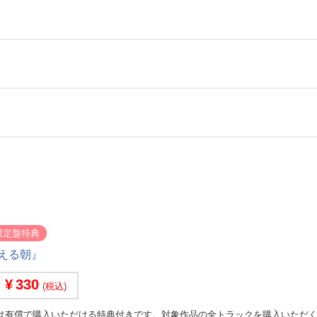
限定盤特典
える朝』
330
(税込)
は有償で購入いただける特典付きです。対象作品の全トラックを購入いただ