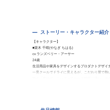
【ストーリー】
会社員のあなたは、いつものように推し猫”ボス太
そこで出会ったのは、青ゆずと戯れるデザイナー
クールで愛想のない彼は、なんとあなたの住むマン
そしてあるトラブルがきっかけで、千晴のお悩み
ストーリー・キャラクター紹介
【キャラクター】
とっつきづらいと思っていたはずなのに、彼の一
■簗木 千晴(やなぎ ちはる)
時に翻弄されて時に癒される、猫好きたちの恋模
cv.ランズベリー・アーサー
24歳
「あんたはどれだけ観察しても、きっと一生理解
生活用品や家具をデザインするプロダクトデザイ
けど、なんかそれが癖になる」
一見クールでドライに見えるが、こだわり屋で熱
猫の『青ゆず』にハマってからは猫暖に通い、そ