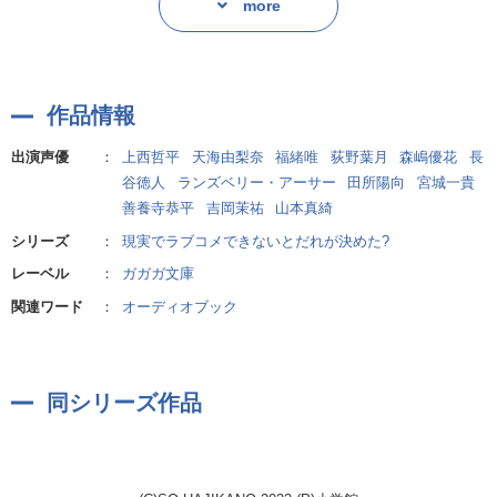
真っ先に思い浮かんだのは、二人の“ヒロイン”だったーー。
more
がやってくる。
大人気の『実現するラブコメ』第5弾! ラブコメのない、静かな夏
がやってくる。
作者:初鹿野創
作品情報
作者:初鹿野創
出演声優
：
上西哲平
天海由梨奈
福緒唯
荻野葉月
森嶋優花
長
谷徳人
ランズベリー・アーサー
田所陽向
宮城一貴
善養寺恭平
吉岡茉祐
山本真綺
シリーズ
：
現実でラブコメできないとだれが決めた?
レーベル
：
ガガガ文庫
関連ワード
：
オーディオブック
同シリーズ作品