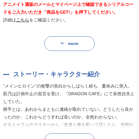
アニメイト通販のメールとマイページ上で確認できるシリアルコー
ドをご入力いただき「商品をGET!」を押下してください。
詳細は
こちら
をご確認ください。
小学館「ガガガ文庫」より、耳で楽しむ「オーディオブック」第五
十九弾が登場!
more
特典として、朗読を担当する上西哲平さん、天海由梨奈さん、福緒
唯さん、荻野葉月さん、森嶋優花さんのコメントトラック付き!
ストーリー・キャラクター紹介
“メインヒロイン”の衝撃の告白からしばらく経ち、夏休みに突入。
彩乃は計画中止の宣言を受け、『DRAGON CAFE』にて呆然自失と
“メインヒロイン”の衝撃の告白からしばらく経ち、夏休みに突入。
していた。
彩乃は計画中止の宣言を受け、『DRAGON CAFE』にて呆然自失と
耕平とは、あれからまともに連絡が取れていない。どうしたら良か
していた。
ったのか、これからどうすれば良いのか、全然わからない。
耕平とは、あれからまともに連絡が取れていない。どうしたら良か
するとカフェのマスターから「友達と腹を割って話したら、光明が
ったのか、これからどうすれば良いのか、全然わからない。
見えるかもしれない」とアドバイスを受ける。
するとカフェのマスターから「友達と腹を割って話したら、光明が
真っ先に思い浮かんだのは、二人の“ヒロイン”だったーー。
見えるかもしれない」とアドバイスを受ける。
大人気の『実現するラブコメ』第5弾! ラブコメのない、静かな夏