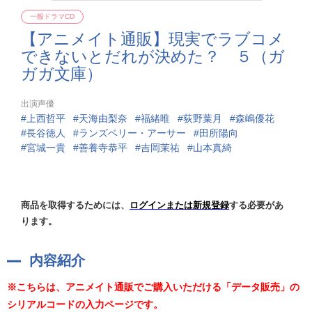
一般ドラマCD
【アニメイト通販】現実でラブコメ
できないとだれが決めた？ ５（ガ
ガガ文庫）
出演声優
上西哲平
天海由梨奈
福緒唯
荻野葉月
森嶋優花
長谷徳人
ランズベリー・アーサー
田所陽向
宮城一貴
善養寺恭平
吉岡茉祐
山本真綺
商品を取得するためには、
ログインまたは新規登録
する必要があ
ります。
内容紹介
※こちらは、アニメイト通販でご購入いただける「データ販売」の
シリアルコードの入力ページです。