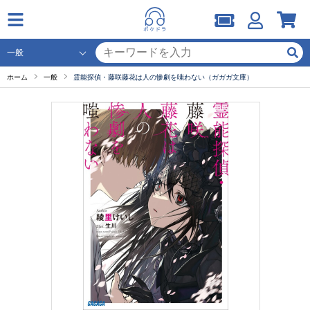
ホーム
一般
霊能探偵・藤咲藤花は人の惨劇を嗤わない（ガガガ文庫）