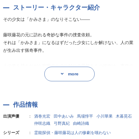
ストーリー・キャラクター紹介
人の姿を持ちながら幽世のものに触れる異能をもつ彼女は、事件の
解決に自分の居場所を求めて歩む。
その少女は「かみさま」のなりそこない――
そして、その隣には「かみさま」の従者として彼女を守る役目を負
うはずだった青年・藤咲朔の姿が常にあった。
藤咲藤花の元に訪れる奇妙な事件の捜査依頼。
それは「かみさま」になるはずだった少女にしか解けない、人の業
数奇な運命のもとに生まれ――そして本来の役割を失った二人は現
が生み出す猟奇事件。
世の狂気のなかで互いの存在意義を求め合う。
これは、夢現の狭間に揺れる一人の少女と、それを見守る従者の物
人の姿を持ちながら幽世のものに触れる異能をもつ彼女は、事件の
語。
解決に自分の居場所を求めて歩む。
more
そして、その隣には「かみさま」の従者として彼女を守る役目を負
うはずだった青年・藤咲朔の姿が常にあった。
作者:綾里けいし
作品情報
数奇な運命のもとに生まれ――そして本来の役割を失った二人は現
世の狂気のなかで互いの存在意義を求め合う。
出演声優
：
酒巻光宏
田中あいみ
馬場惇平
小川華果
木暮晃石
これは、夢現の狭間に揺れる一人の少女と、それを見守る従者の物
仲咲志織
弓野真紀
由崎詩織
語。
シリーズ
：
霊能探偵・藤咲藤花は人の惨劇を嗤わない