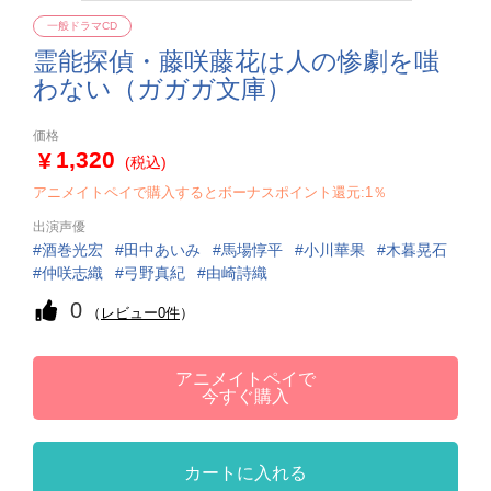
一般ドラマCD
霊能探偵・藤咲藤花は人の惨劇を嗤
わない（ガガガ文庫）
価格
1,320
(税込)
アニメイトペイで購入するとボーナスポイント還元:1％
出演声優
酒巻光宏
田中あいみ
馬場惇平
小川華果
木暮晃石
仲咲志織
弓野真紀
由崎詩織
0
（
レビュー0件
）
アニメイトペイで
今すぐ購入
カートに入れる