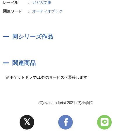
レーベル
：
ガガガ文庫
関連ワード
：
オーディオブック
作者:綾里けいし
同シリーズ作品
関連商品
※ポケットドラマCD外のサービスへ遷移します
(C)ayasato keisi 2021 (P)小学館