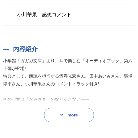
小川華果 感想コメント
内容紹介
小学館「ガガガ文庫」より、耳で楽しむ「オーディオブック」第六
十弾が登場!
特典として、朗読を担当する酒巻光宏さん、田中あいみさん、馬場
惇平さん、小川華果さんのコメントトラック付き!
その少女は「かみさま」のなりそこない――
藤咲藤花の元に訪れる奇妙な事件の捜査依頼。
more
それは「かみさま」になるはずだった少女にしか解けない、人の業
が生み出す猟奇事件。