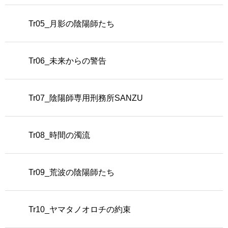
Tr05_月影の陰陽師たち
Tr06_未来からの警告
Tr07_陰陽師専用刑務所SANZU
Tr08_時間の濁流
Tr09_荒波の陰陽師たち
Tr10_ヤマタノオロチの約束