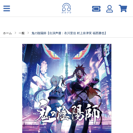
ホーム
一般
鬼の陰陽師【出演声優：衣川里佳 村上奈津実 福西勝也】