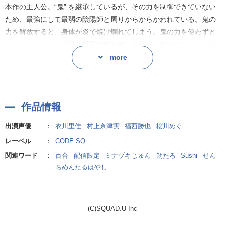
三人の関係が拗れていく中、ヤマトの国から太陽が消え、昼の時間
本作の主人公。“鬼” を継承しているが、その力を制御できていない
が失われるという事件が起きる。
ため、最強にして最弱の陰陽師と周りからからかわれている。鬼の
力を解放すると、身体が炎で焼け爛れてしまう。鬼の力を使わずと
紅緒を陥れる絶好の機会を得た桜雅は、太陽消失事件の犯人とし
も戦えるように、普段は専用の銃を使って戦う。織姫のことを大切
て、皆の前で鬼を宿す紅緒に疑いをかける。
に想っているが、それ故に戦いの場に連れて行きたくない。
more
だが、紅緒は無罪を主張し「代わりに犯人を捕まえる」と皆の前で
■星川織姫
宣言した。
(CV:村上奈津実)
作品情報
もう一人の主人公。“白龍” を継承しており、癒しと浄化の力を使う
紅緒には時間がなかった…このまま陽の光が差さなければ、鬼の力
ことができる、星川家当主の息女。桜雅の許嫁だが、小さい頃から
が更に強まり、体を乗っ取られる可能性があったのだ。
出演声優
：
衣川里佳
村上奈津実
福西勝也
櫻川めぐ
苦楽を共にしてきた幼馴染の紅緒が好き。一人で戦おうとする紅緒
レーベル
：
CODE:SQ
の力になる為、鍛錬を積んできたので、戦闘力は高いが、戦場に出
太陽を取り戻すために、犯人を探す紅緒と織姫。二人を消し去るた
関連ワード
：
百合
配信限定
ミナヅキじゅん
朔たろ
Sushi
せん
させてもらえない。時々夢の中で、泣いている女神の姿を見る。
めに暗躍する桜雅。
ちめんたるはやし
■鬼灯桜雅
彼らは次第に、アマテル寮、ツクヨミ寮、スサノオ寮からなる御三
( CV:福西勝也)
家の陰謀に巻き込まれていくのだった。
紅緒の双子の兄で、織姫の許婚。織姫が紅緒のことを好いているの
(C)SQUAD.U Inc
が気に食わない。鬼灯家に生まれながら、鬼の力を継承できず、陰