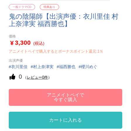
一般ドラマCD
特典あり
鬼の陰陽師【出演声優：衣川里佳 村
上奈津実 福西勝也】
価格
3,300
(税込)
アニメイトペイで購入するとボーナスポイント還元:1％
出演声優
衣川里佳
村上奈津実
福西勝也
櫻川めぐ
0
（
レビュー0件
）
アニメイトペイで
今すぐ購入
カートに入れる