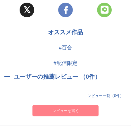
【スタッフ】
陽師としては落ちこぼれと言われており、アマテル寮の焔に弟子入
企画・制作:株式会社SQUAD.U
りして剣術を磨いている。妹たちを消し去るために、ミツネを雇っ
プロデューサー:ミナヅキじゅん
て暗躍させるが...。
脚本・原案:ミナヅキじゅん
オススメ作品
■ミツネ
PM:石津度々々
(CV:櫻川めぐ)
宣伝・広報:山下薫平
#百合
飄々とした態度を取る京都弁の美女。没落した伏見家の生き残りだ
マーケティング:アブラナ
と話すが...。人間を化かして金儲けをすることが生きがいで、言葉
動画・撮影:KAN
#配信限定
巧みに人を操る。桜雅からは金で雇われており、彼に従う振りをし
つつ、内心は馬鹿にしている。
キャラクターデザイン・イラスト:朔たろ
ユーザーの推薦レビュー （0件）
イラスト:Sushi
【キャスト】
イラスト:せんちめんたるはやし
鬼灯紅緒:衣川里佳
タイトルロゴ題字:玉翠
レビュー一覧（0件）
星川織姫:村上奈津実
シンボルデザイン:ミナトデザイン
鬼灯桜雅:福西勝也
レビューを書く
ミツネ:櫻川めぐ
音響監督:吉村尚紀
朝妃:能登麻美子
音響制作:株式会社オブジェクト
焔:東地宏樹