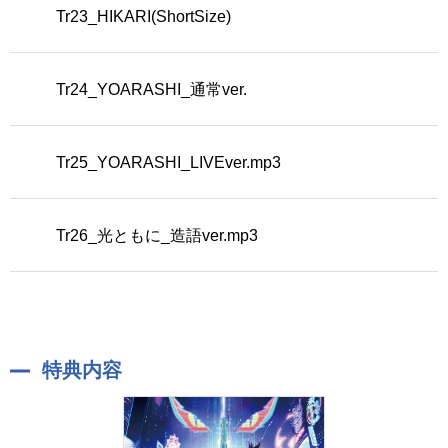
Tr23_HIKARI(ShortSize)
Tr24_YOARASHI_通常ver.
Tr25_YOARASHI_LIVEver.mp3
Tr26_光ともに_造語ver.mp3
特典内容