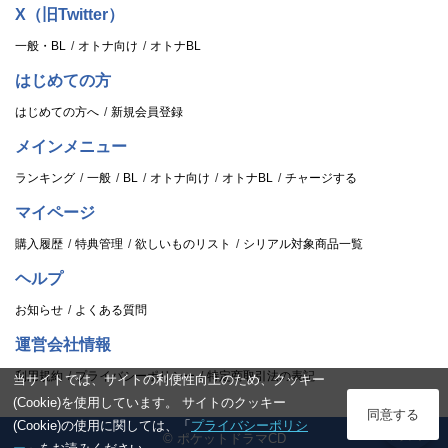
音響編集:ミナヅキじゅん
X（旧Twitter）
月島夜彦:影山みこと
効果・音楽:芳野謙
夜兎丸:中村源太
一般・BL
オトナ向け
オトナBL
荒:野津山幸宏
主題歌「HIKARI」
はじめての方
八雲辰巳:佐藤悠雅
作詞・歌唱 :JASPĘR
はじめての方へ
新規会員登録
作曲:JASPĘR、Yoma
陰陽省広報キャラクター:廿日市紗音
メインメニュー
復活した妖:アカシャ
挿入歌「光ともに」
ランキング
一般
BL
オトナ向け
オトナBL
チャージする
岩戸フェスのゲスト:犬山たまき
作詞・作曲・歌唱:中川奈美
マイページ
天ノスズメ:中川奈美
編曲:芳野謙、鷹野喜充
購入履歴
特典管理
欲しいものリスト
シリアル対象商品一覧
flute・篠笛:坂本圭
炎歌:吉田聖子
ヘルプ
火恋:夏芽
挿入歌「YOARASHI」
お知らせ
よくある質問
火花:小日向美香
作詞・歌唱:幡野智宏
火鞠:各務華梨
運営会社情報
作曲:芳野謙
利用規約
プライバシーポリシー
特定商取引法の表記
当サイトでは、サイトの利便性向上のため、クッキー
火狩:岩田陸
(Cookie)を使用しています。 サイトのクッキー
ストーリーPV制作:株式会社動楽
ログイン
同意する
一夜:雨澤祐貴
(Cookie)の使用に関しては、「
プライバシーポリシ
主題歌MV制作:CloA(PRISM STUDIO)
© ポケットドラマCD
スタンプ
白夜:ROβiN