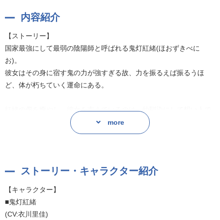
内容紹介
【ストーリー】
国家最強にして最弱の陰陽師と呼ばれる鬼灯紅緒(ほおずきべに
お)。
彼女はその身に宿す鬼の力が強すぎる故、力を振るえば振るうほ
ど、体が朽ちていく運命にある。
紅緒の傷を癒やし、彼女を支えているのは、幼馴染にして想い人で
ある星川織姫(ほしかわおりひめ)だ。
more
しかし、その二人の関係を疎ましく思う男がいた。紅緒の双子の兄
にして、織姫の許嫁である鬼灯桜雅(ほおずきおうが)である。
ストーリー・キャラクター紹介
鬼の力を継承できず、落ちこぼれと言われてきた桜雅は、許嫁すら
【キャラクター】
奪おうとしている紅緒を恨んでいた。
■鬼灯紅緒
(CV:衣川里佳)