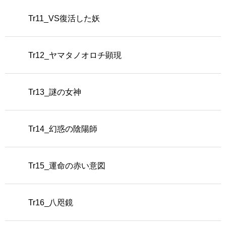
Tr11_VS復活した妖
Tr12_ヤマタノオロチ顕現
Tr13_謎の女神
Tr14_幻惑の陰陽師
Tr15_運命の赤い意図
Tr16_八咫鏡