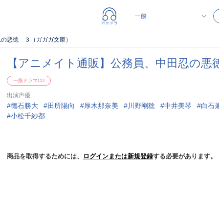
忍の悪徳 ３（ガガガ文庫）
【アニメイト通販】公務員、中田忍の悪
一般ドラマCD
出演声優
德石勝大
田所陽向
厚木那奈美
川野剛稔
中井美琴
白石
小松千紗都
商品を取得するためには、
ログインまたは新規登録
する必要があります。