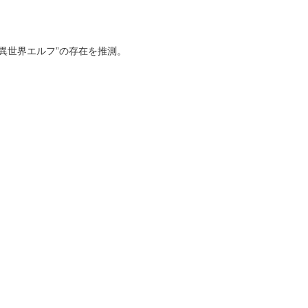
異世界エルフ”の存在を推測。
……。
の防犯パトロールに区役所職員も参加することにな
……。
の防犯パトロールに区役所職員も参加することにな