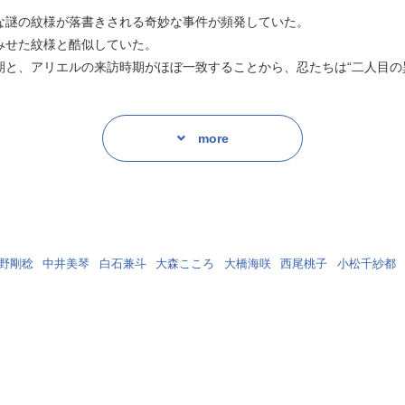
はない」
な謎の紋様が落書きされる奇妙な事件が頻発していた。
みせた紋様と酷似していた。
宣言する。
期と、アリエルの来訪時期がほぼ一致することから、忍たちは“二人目の
すことで、アリエルの存在までもが脅かされる可能性を危惧したのだが
はない」
more
てしまったため、行政の手抜きを糾弾されないよう、市長の一声で区民
宣言する。
権利を得た忍は、真相を探るべく動き始める。
すことで、アリエルの存在までもが脅かされる可能性を危惧したのだが
動。激情と勝負の第三幕!
野剛稔
中井美琴
白石兼斗
大森こころ
大橋海咲
西尾桃子
小松千紗都
てしまったため、行政の手抜きを糾弾されないよう、市長の一声で区民
権利を得た忍は、真相を探るべく動き始める。
動。激情と勝負の第三幕!