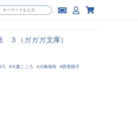
徳 ３（ガガガ文庫）
兼斗
大森こころ
大橋海咲
西尾桃子