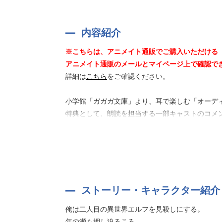
内容紹介
※こちらは、アニメイト通販でご購入いただける
アニメイト通販のメールとマイページ上で確認でき
詳細は
こちら
をご確認ください。
小学館「ガガガ文庫」より、耳で楽しむ「オーディ
特典として、朗読を担当する一部キャストのコメン
俺は二人目の異世界エルフを見殺しにする。
年の瀬も押し迫るころ――。
壁、電柱、道路、市内のそこここに魔法陣のよう
そしてその落書きは、アリエルが忍たちに描いて
SNSによって伝播していく魔法陣の画像の出現時
ストーリー・キャラクター紹介
だが、我らが中田忍は、
俺は二人目の異世界エルフを見殺しにする。
年の瀬も押し迫るころ――。