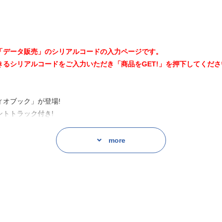
「データ販売」のシリアルコードの入力ページです。
るシリアルコードをご入力いただき「商品をGET!」を押下してくださ
オブック」が登場!
トトラック付き!
more
な謎の紋様が落書きされる奇妙な事件が頻発していた。
みせた紋様と酷似していた。
期と、アリエルの来訪時期がほぼ一致することから、忍たちは“二人目の