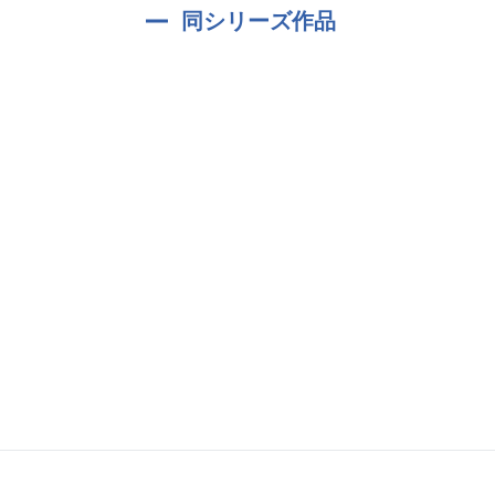
作者:立川浦々
同シリーズ作品