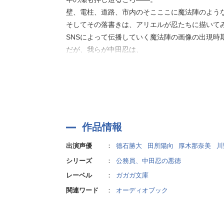
「俺は、二人目の異世界エルフを保護するつもり
壁、電柱、道路、市内のそこここに魔法陣のよう
そしてその落書きは、アリエルが忍たちに描いて
と、二人目の異世界エルフを見殺しにすることを
SNSによって伝播していく魔法陣の画像の出現時
自分たちがこの件に深入りし目立った行動を起こ
だが、我らが中田忍は、
――12月30日。
「俺は、二人目の異世界エルフを保護するつもり
落書き騒動がついに全国ニュースへ取り上げられ
る。
と、二人目の異世界エルフを見殺しにすることを
私人でなく公務員として“魔法陣事件”に干渉する
自分たちがこの件に深入りし目立った行動を起こ
作品情報
“二人目の異世界エルフ”が巻き起こす、新たな騒
――12月30日。
出演声優
：
德石勝大
田所陽向
厚木那奈美
川
落書き騒動がついに全国ニュースへ取り上げられ
作者:立川浦々
シリーズ
：
公務員、中田忍の悪徳
る。
私人でなく公務員として“魔法陣事件”に干渉する
レーベル
：
ガガガ文庫
関連ワード
：
オーディオブック
“二人目の異世界エルフ”が巻き起こす、新たな騒