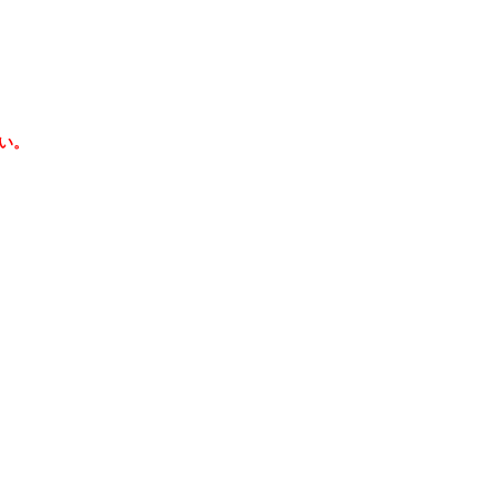
い。
異世界エルフ”の存在を推測。