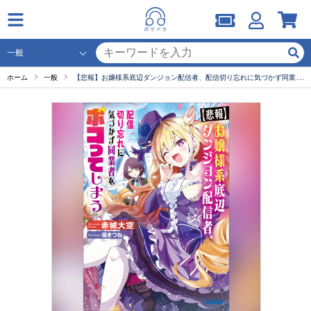
ホーム
一般
【悲報】お嬢様系底辺ダンジョン配信者、配信切り忘れに気づかず同業者をボコってしまう～けど相手が若手最強の迷惑系配信者だったらしくアホ程バズって伝説になってますわ！？～（ガガガ文庫）