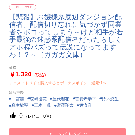
一般ドラマCD
【悲報】お嬢様系底辺ダンジョン配
信者、配信切り忘れに気づかず同業
者をボコってしまう～けど相手が若
手最強の迷惑系配信者だったらしく
アホ程バズって伝説になってます
わ！？～（ガガガ文庫）
価格
1,320
(税込)
アニメイトペイで購入するとボーナスポイント還元:1％
出演声優
一宮麗
森嶋優花
屋代瑠花
善養寺恭平
鈴木悠生
真生龍聖
三木一眞
宮澤翔太
渡海音
0
（
レビュー0件
）
アニメイトペイで