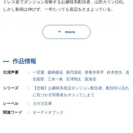
ドレス姿でダンジョン攻略するお嬢様系配信者、山田カリン(16)。
「ぐはぁぁぁっ!?」
しかし動画は伸びず、一年たっても底辺をさまよっている。
迷惑系配信者をボコったカリンは、チンピラお嬢様として人気に火
そんなある日、カリンはダンジョン下層で妙な男を発見する。
が付いて……!?
more
おハーブすぎるダンジョン無双バズ、開幕ですわ!
「そんじゃいまから爆破すっからな～」
その手には国が禁じる危険物質が――
作者:赤城大空
作品情報
「なにやってんだてめぇオラアアアアアアア!」
「ぐはぁぁぁっ!?」
出演声優
：
一宮麗
森嶋優花
屋代瑠花
善養寺恭平
鈴木悠生
真
生龍聖
三木一眞
宮澤翔太
渡海音
迷惑系配信者をボコったカリンは、チンピラお嬢様として人気に火
シリーズ
：
【悲報】お嬢様系底辺ダンジョン配信者、配信切り忘れ
が付いて……!?
に気づかず同業者をボコってしまう
おハーブすぎるダンジョン無双バズ、開幕ですわ!
レーベル
：
ガガガ文庫
関連ワード
：
オーディオブック
作者:赤城大空