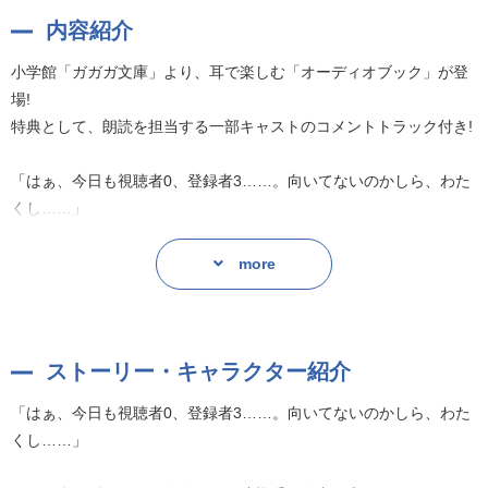
内容紹介
小学館「ガガガ文庫」より、耳で楽しむ「オーディオブック」が登
場!
特典として、朗読を担当する一部キャストのコメントトラック付き!
「はぁ、今日も視聴者0、登録者3……。向いてないのかしら、わた
くし……」
ドレス姿でダンジョン攻略するお嬢様系配信者、山田カリン(16)。
more
しかし動画は伸びず、一年たっても底辺をさまよっている。
そんなある日、カリンはダンジョン下層で妙な男を発見する。
ストーリー・キャラクター紹介
「そんじゃいまから爆破すっからな～」
「はぁ、今日も視聴者0、登録者3……。向いてないのかしら、わた
その手には国が禁じる危険物質が――
くし……」
「なにやってんだてめぇオラアアアアアアア!」