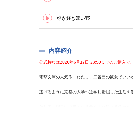
好き好き添い寝
内容紹介
公式特典は2026年6月17日 23:59までのご
電撃文庫の人気作「わたし、二番目の彼女でいいか
逃げるように京都の大学へ進学し鬱屈した生活を
そして、桐島は遠野と付き合うようになるのだが
原作:西 条陽