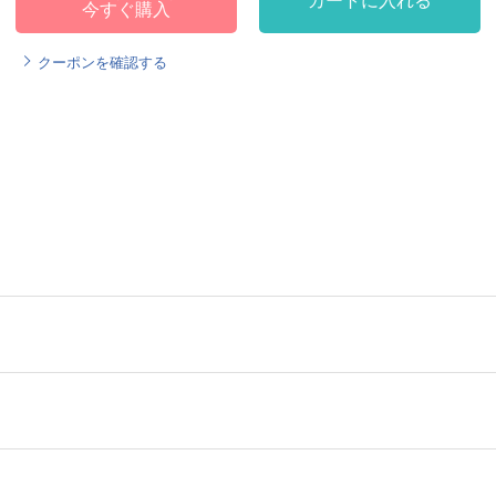
カートに入れる
今すぐ購入
クーポンを確認する