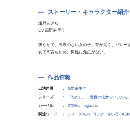
ストーリー・キャラクター紹介
遠野あきら
CV 高野麻里佳
爽やかで、裏表のない女の子。背が高く、バレー
女子高育ちため、男性に免疫がない。
作品情報
出演声優
：
高野麻里佳
シリーズ
：
『わたし、二番目の彼女でいいから。
レーベル
：
電撃G's magazine
関連ワード
：
シリーズもの
耳かき
添い寝
ASM