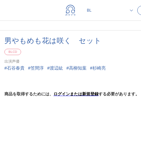
男やもめも花は咲く セット
BLCD
出演声優
石谷春貴
笠間淳
渡辺紘
高柳知葉
杉崎亮
商品を取得するためには、
ログインまたは新規登録
する必要があります。