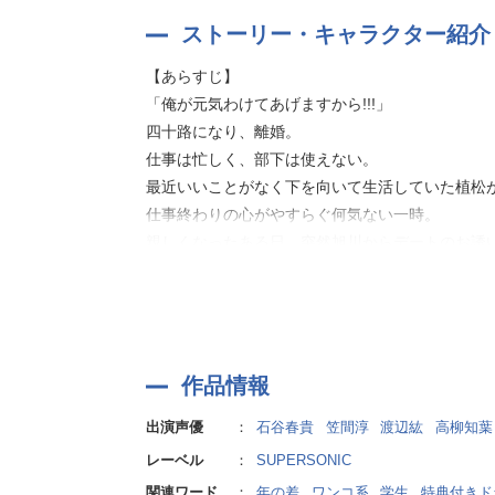
歯がゆい２人の関係が、進展する日はやって来る
ストーリー・キャラクター紹介
「嬉しいこと、楽しいこと、悲しいこと……他に
【あらすじ】
「俺が元気わけてあげますから!!!」
いつもの日常が、小さな出会いで色を変える。
四十路になり、離婚。
いくつになっても、人を愛することって素敵だな
仕事は忙しく、部下は使えない。
最近いいことがなく下を向いて生活していた植松
仕事終わりの心がやすらぐ何気ない一時。
親しくなったある日、突然旭川からデートのお誘いを
ゆくえ萌葱が贈る、ワンコ系大学生×四十路やもめお
【キャラクター】
旭川（CV：石谷春貴）
植松（CV：笠間淳）
作品情報
重森（CV：渡辺紘）
出演声優
：
石谷春貴
笠間淳
渡辺紘
高柳知葉
咲子（CV：高柳知葉）
レーベル
：
SUPERSONIC
関連ワード
：
年の差
ワンコ系
学生
特典付きド