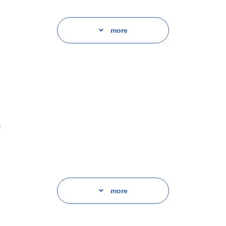
more
が出会ったのは牛丼屋でバイトしてる大学生・旭川。
されて…!!!
じさん(娘あり)の年の差BL。
♪
川だったが…
た!
more
……