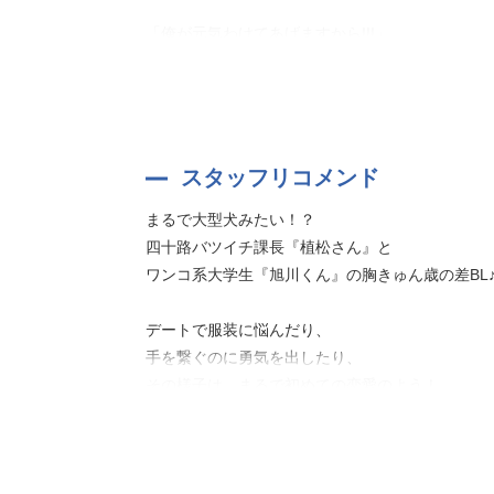
「俺が元気わけてあげますから!!!」
四十路になり、離婚。
仕事は忙しく、部下は使えない。
最近いいことがなく下を向いて生活していた植松
仕事終わりの心がやすらぐ何気ない一時。
親しくなったある日、突然旭川からデートのお誘いを
スタッフリコメンド
ゆくえ萌葱が贈る、ワンコ系大学生×四十路やもめお
まるで大型犬みたい！？
四十路バツイチ課長『植松さん』と
アニメイト特典CD「男やもめは若葉と共に」
ワンコ系大学生『旭川くん』の胸きゅん歳の差BL
二人きりでのお酒の席をリベンジしようとした旭
サシ飲みに緊張しすぎてハイペースで飲んでしまっ
デートで服装に悩んだり、
そのせいで脳内でエロいことを考えてしまって…
手を繋ぐのに勇気を出したり、
その様子は、まるで初めての恋愛のよう！
特典をダウンロード
お試しで付き合っていたはずなのに
お互い意識してしまって、妙にぎくしゃくしたり