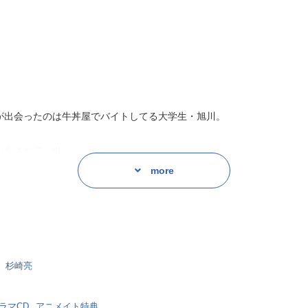
の！？
もたくさん旭川くんと一緒に体験することが、全部苦しくて、泣きそう
ぁと心洗われる名作です♪
が出会ったのは牛丼屋でバイトしてる大学生・旭川。
されて…!!!
じさん(娘あり)の年の差BL。
more
杉崎亮
ラマCD
アニメイト特典