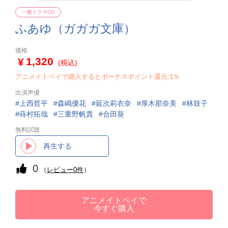
一般ドラマCD
ふあゆ（ガガガ文庫）
価格
1,320
(税込)
アニメイトペイで購入するとボーナスポイント還元:1％
出演声優
上西哲平
森嶋優花
延次莉衣奈
厚木那奈美
林鼓子
蒔村拓哉
三重野帆貴
合田葵
無料試聴
再生する
0
（
レビュー0件
）
アニメイトペイで
今すぐ購入