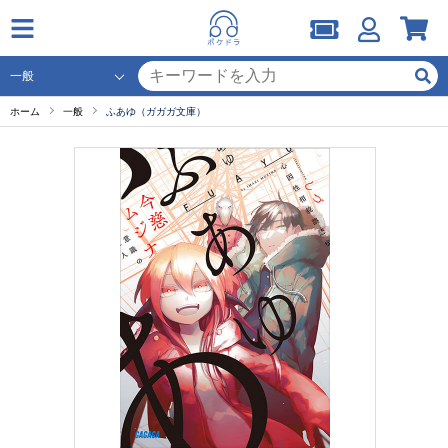
ホーム
一般
ふあゆ（ガガガ文庫）