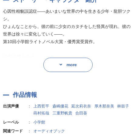
心因性相貌誤認症――あいまいな世界の中を生きる少年・龍胆ツク
シ。
ひょんなことから、彼の前に少女のカタチをした怪異が現れ、彼の
世界は徐々に変化していく――。
第10回小学館ライトノベル大賞・優秀賞受賞作。
作者:今慈ムジナ
more
作品情報
出演声優
：
上西哲平
森嶋優花
延次莉衣奈
厚木那奈美
林鼓子
蒔村拓哉
三重野帆貴
合田葵
レーベル
：
小学館
関連ワード
：
オーディオブック