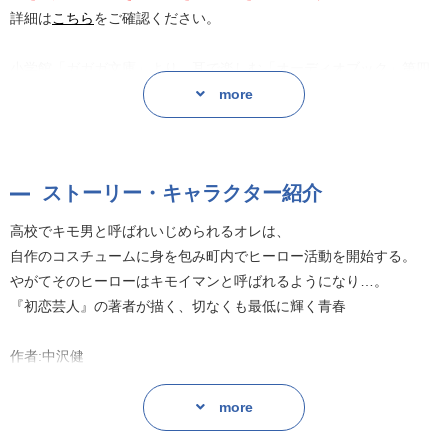
詳細は
こちら
をご確認ください。
小学館「ガガガ文庫」より、耳で楽しむ「オーディオブック」第四
十七弾が登場!
more
特典として、朗読を担当する桑田直樹さん、山下七海さんのコメン
トトラック付き!
ストーリー・キャラクター紹介
高校でキモ男と呼ばれいじめられるオレは、
自作のコスチュームに身を包み町内でヒーロー活動を開始する。
高校でキモ男と呼ばれいじめられるオレは、
やがてそのヒーローはキモイマンと呼ばれるようになり…。
自作のコスチュームに身を包み町内でヒーロー活動を開始する。
『初恋芸人』の著者が描く、切なくも最低に輝く青春
やがてそのヒーローはキモイマンと呼ばれるようになり…。
『初恋芸人』の著者が描く、切なくも最低に輝く青春
作者:中沢健
作者:中沢健
more