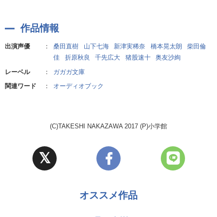
作品情報
出演声優
：
桑田直樹
山下七海
新津実稀奈
橋本晃太朗
柴田倫
佳
折原秋良
千先広大
猪股速十
奥友沙絢
レーベル
：
ガガガ文庫
関連ワード
：
オーディオブック
(C)TAKESHI NAKAZAWA 2017 (P)小学館
オススメ作品