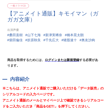
一般ドラマCD
【アニメイト通販】キモイマン（ガ
ガガ文庫）
出演声優
桑田直樹
山下七海
新津実稀奈
橋本晃太朗
柴田倫佳
折原秋良
千先広大
猪股速十
奥友沙絢
商品を取得するためには、
ログインまたは新規登録
する必要があ
ります。
内容紹介
※こちらは、アニメイト通販でご購入いただける「データ販売」の
シリアルコードの入力ページです。
アニメイト通販のメールとマイページ上で確認できるシリアルコー
ドをご入力いただき「商品をGET!」を押下してください。