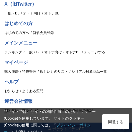
X（旧Twitter）
一般・BL
オトナ向け
オトナBL
はじめての方
はじめての方へ
新規会員登録
メインメニュー
ランキング
一般
BL
オトナ向け
オトナBL
チャージする
マイページ
購入履歴
特典管理
欲しいものリスト
シリアル対象商品一覧
ヘルプ
お知らせ
よくある質問
運営会社情報
利用規約
プライバシーポリシー
特定商取引法の表記
当サイトでは、サイトの利便性向上のため、クッキー
(Cookie)を使用しています。 サイトのクッキー
ログイン
同意する
(Cookie)の使用に関しては、「
プライバシーポリシ
© ポケットドラマCD
スタンプ
ー
」をお読みください。