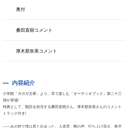
奥付
桑田直樹コメント
厚木那奈美コメント
内容紹介
小学館「ガガガ文庫」より、耳で楽しむ「オーディオブック」第二十三
弾が登場!
特典として、朗読を担当する桑田直樹さん、厚木那奈美さんのコメント
トラック付き!
——あの村で僕は君と出会った。入道雲、蝉の声、打ち上げ花火、夜空