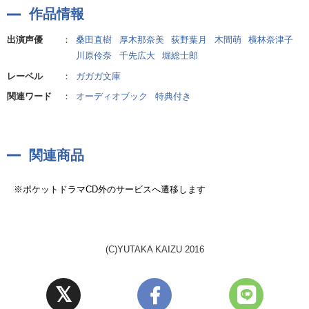
作品情報
出演声優
：
桑田直樹
厚木那奈美
荻野葉月
木間萌
横林奈津子
川原伶奈
千先広大
堀総士郎
レーベル
：
ガガガ文庫
関連ワード
：
オーディオブック
特典付き
関連商品
※ポケットドラマCD外のサービスへ遷移します
(C)YUTAKA KAIZU 2016