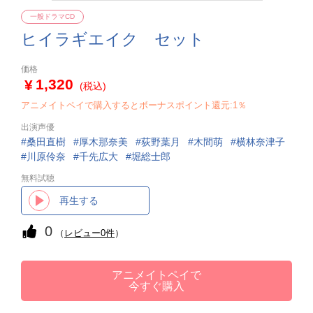
一般ドラマCD
ヒイラギエイク セット
価格
1,320
(税込)
アニメイトペイで購入するとボーナスポイント還元:1％
出演声優
桑田直樹
厚木那奈美
荻野葉月
木間萌
横林奈津子
川原伶奈
千先広大
堀総士郎
無料試聴
再生する
0
（
レビュー0件
）
アニメイトペイで
今すぐ購入