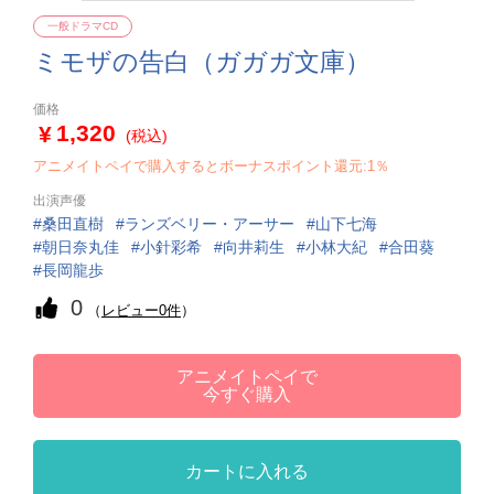
一般ドラマCD
ミモザの告白（ガガガ文庫）
価格
1,320
(税込)
アニメイトペイで購入するとボーナスポイント還元:1％
出演声優
桑田直樹
ランズベリー・アーサー
山下七海
朝日奈丸佳
小針彩希
向井莉生
小林大紀
合田葵
長岡龍歩
0
（
レビュー0件
）
アニメイトペイで
今すぐ購入
カートに入れる