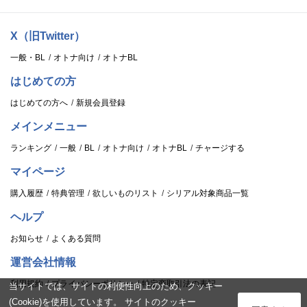
X（旧Twitter）
一般・BL
オトナ向け
オトナBL
はじめての方
はじめての方へ
新規会員登録
メインメニュー
ランキング
一般
BL
オトナ向け
オトナBL
チャージする
マイページ
購入履歴
特典管理
欲しいものリスト
シリアル対象商品一覧
ヘルプ
お知らせ
よくある質問
運営会社情報
利用規約
プライバシーポリシー
特定商取引法の表記
当サイトでは、サイトの利便性向上のため、クッキー
(Cookie)を使用しています。 サイトのクッキー
ログイン