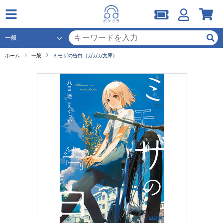
ホーム
一般
ミモザの告白（ガガガ文庫）