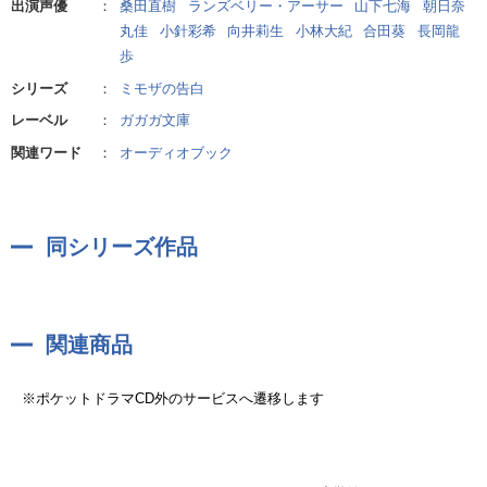
出演声優
：
桑田直樹
ランズベリー・アーサー
山下七海
朝日奈
丸佳
小針彩希
向井莉生
小林大紀
合田葵
長岡龍
歩
シリーズ
：
ミモザの告白
レーベル
：
ガガガ文庫
関連ワード
：
オーディオブック
同シリーズ作品
関連商品
※ポケットドラマCD外のサービスへ遷移します