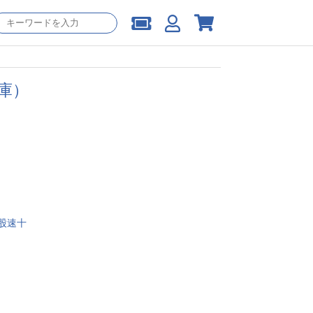
庫）
股速十