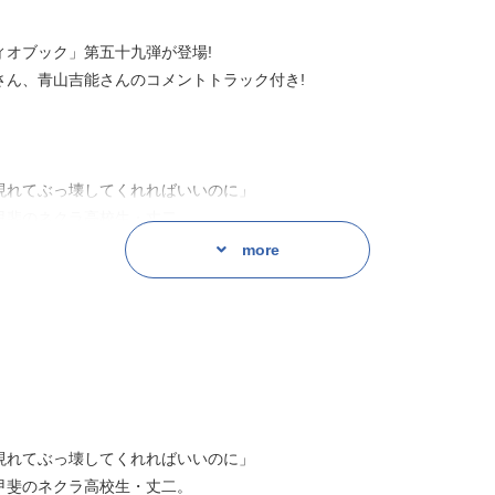
オブック」第五十九弾が登場!
さん、青山吉能さんのコメントトラック付き!
現れてぶっ壊してくれればいいのに」
甲斐のネクラ高校生・丈二。
は本物のゾンビパニックに遭遇することになる。
more
イトを救い皆から頼りにされることになった丈二はヒーロー気分に酔
化し君臨した「女王」が支配する、とんでもないコミュニティだった
e velocity』でロケットと青春を描いた大樹連司が、今作ではゾンビ
現れてぶっ壊してくれればいいのに」
甲斐のネクラ高校生・丈二。