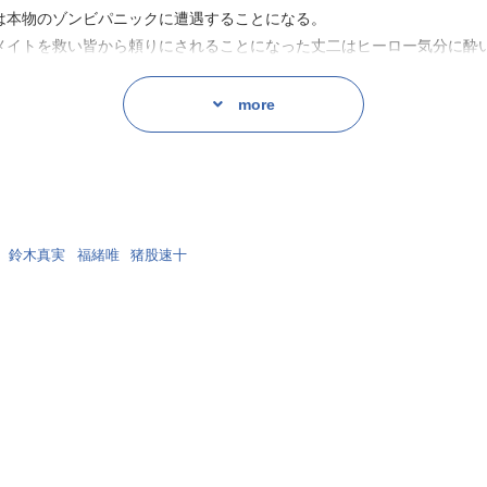
は本物のゾンビパニックに遭遇することになる。
イトを救い皆から頼りにされることになった丈二はヒーロー気分に酔
化し君臨した「女王」が支配する、とんでもないコミュニティだった
more
e velocity』でロケットと青春を描いた大樹連司が、今作ではゾンビ
鈴木真実
福緒唯
猪股速十