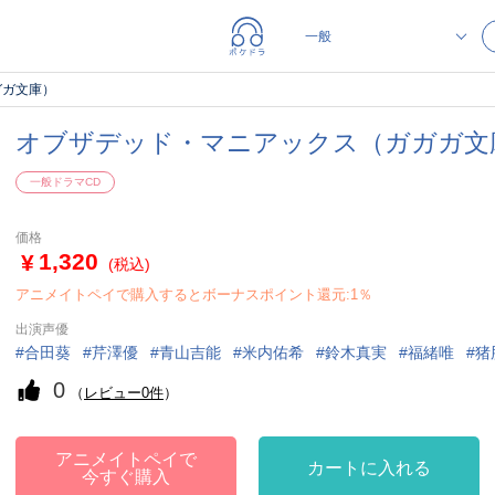
ガガ文庫）
オブザデッド・マニアックス（ガガガ文
一般ドラマCD
価格
1,320
(税込)
アニメイトペイで購入するとボーナスポイント還元:1％
出演声優
合田葵
芹澤優
青山吉能
米内佑希
鈴木真実
福緒唯
猪
0
（
レビュー0件
）
アニメイトペイで
カートに入れる
今すぐ購入