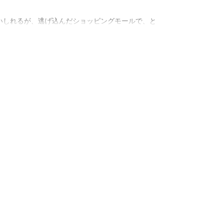
いしれるが、逃げ込んだショッピングモールで、と
――。
とルサンチマン・ヒーローの組み合わせで青春の暗部を