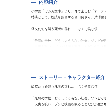
内容紹介
小学館「ガガガ文庫」より、耳で楽しむ「オーディ
特典として、朗読を担当する合田葵さん、芹澤優
級友たちを襲う死者の群れ……ほくそ笑む僕
「最悪の学校、どうしようもない社会。ゾンビが
現実を呪い、ゾンビ映画を観ることだけが生き
しかし、臨海学校で訪れたとある島で、丈二たち
ゾンビ映画マニアの知識とハッタリで、クラスメ
んでもない光景に出くわす。
それは、ゾンビパニックに乗じて生徒たちを奴〇
ストーリー・キャラクター紹介
『ほうかごのロケッティア School escap
級友たちを襲う死者の群れ……ほくそ笑む僕
抉り出す。
「最悪の学校、どうしようもない社会。ゾンビが
作者:大樹連司
現実を呪い、ゾンビ映画を観ることだけが生き