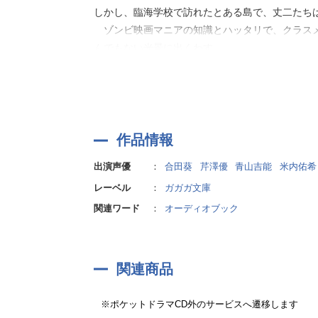
しかし、臨海学校で訪れたとある島で、丈二たち
ゾンビ映画マニアの知識とハッタリで、クラスメ
んでもない光景に出くわす。
それは、ゾンビパニックに乗じて生徒たちを奴〇
『ほうかごのロケッティア School escap
抉り出す。
作品情報
作者:大樹連司
出演声優
：
合田葵
芹澤優
青山吉能
米内佑希
レーベル
：
ガガガ文庫
関連ワード
：
オーディオブック
関連商品
※ポケットドラマCD外のサービスへ遷移します