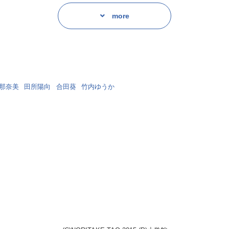
more
那奈美
田所陽向
合田葵
竹内ゆうか