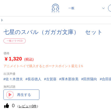
ット
七星のスバル（ガガガ文庫） セット
一般ドラマCD
価格
1,320
(税込)
アニメイトペイで購入するとボーナスポイント還元:1％
出演声優
佐々木啓夫
長谷徳人
古賀葵
厚木那奈美
田所陽向
合田
無料試聴
再生する
0
（
レビュー0件
）