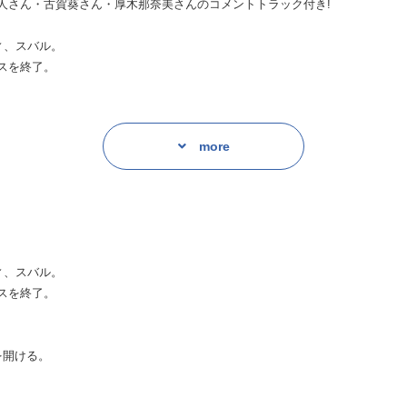
人さん・古賀葵さん・厚木那奈美さんのコメントトラック付き!
ィ、スバル。
スを終了。
を開ける。
more
ィ、スバル。
スを終了。
を開ける。