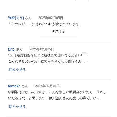
玖空(くう)
さん 2025年02月05日
※このレビューにはネタバレが含まれています。
表示する
ぽこ
さん 2025年02月05日
1回は絶対寝落ちせずに最後まで聴いてください!!!!!
こんな幼馴染いない(泣)でもありがとう修治くん( …
続きを見る
tomoko
さん 2025年02月04日
幼馴染はいないんですが、こんな優しい幼馴染がいたら、うれし
いだろうな、と思います。伊東健人さんの癒しの声で、い …
続きを見る