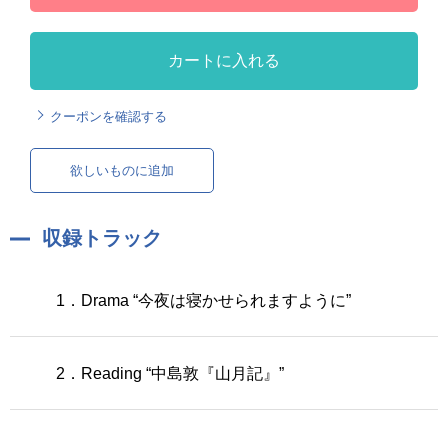
カートに入れる
クーポンを確認する
欲しいものに追加
収録トラック
1．Drama “今夜は寝かせられますように”
2．Reading “中島敦『山月記』”