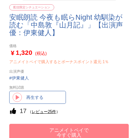
配信限定シチュエーション
安眠朗読 今夜も眠らNight 幼馴染が
読む「中島敦『山月記』」【出演声
優：伊東健人】
価格
1,320
(税込)
アニメイトペイで購入するとボーナスポイント還元:1％
出演声優
伊東健人
無料試聴
再生する
17
（
レビュー25件
）
アニメイトペイで
今すぐ購入