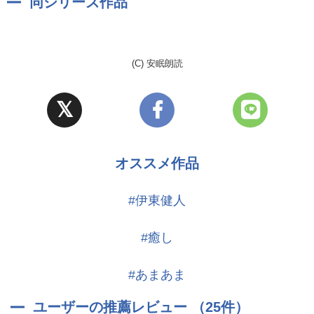
同シリーズ作品
年上なのにどこか抜けている天然な幼馴染。
元からの鈍さに相まって水嶋兄弟の影響から修治に意識されていな
企画/ディレクター:井上紗矢香
いと片思いを若干拗らせつつある。
シナリオ: 晴日青
(C) 安眠朗読
イラスト:松本ぼっくり
音響制作:株式会社ツーファイブ
オススメ作品
#伊東健人
#癒し
#あまあま
ユーザーの推薦レビュー （25件）