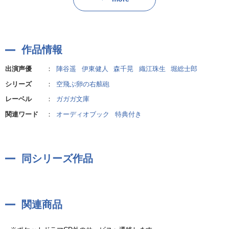
作品情報
出演声優
：
陣谷遥
伊東健人
森千晃
織江珠生
堀総士郎
シリーズ
：
空飛ぶ卵の右舷砲
レーベル
：
ガガガ文庫
関連ワード
：
オーディオブック
特典付き
同シリーズ作品
関連商品