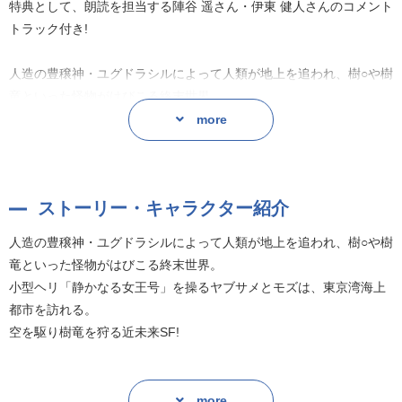
特典として、朗読を担当する陣谷 遥さん・伊東 健人さんのコメント
トラック付き!
人造の豊穣神・ユグドラシルによって人類が地上を追われ、樹○や樹
竜といった怪物がはびこる終末世界。
小型ヘリ「静かなる女王号」を操るヤブサメとモズは、東京湾海上
more
都市を訪れる。
空を駆り樹竜を狩る近未来SF!
ストーリー・キャラクター紹介
作者:喜多川 信
人造の豊穣神・ユグドラシルによって人類が地上を追われ、樹○や樹
「ガガガ文庫」作品一覧へ
竜といった怪物がはびこる終末世界。
小型ヘリ「静かなる女王号」を操るヤブサメとモズは、東京湾海上
都市を訪れる。
空を駆り樹竜を狩る近未来SF!
作者:喜多川 信
more