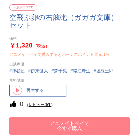
一般ドラマCD
空飛ぶ卵の右舷砲（ガガガ文庫）
セット
価格
1,320
(税込)
アニメイトペイで購入するとボーナスポイント還元:1％
出演声優
陣谷遥
伊東健人
森千晃
織江珠生
堀総士郎
無料試聴
再生する
0
（
レビュー0件
）
アニメイトペイで
今すぐ購入