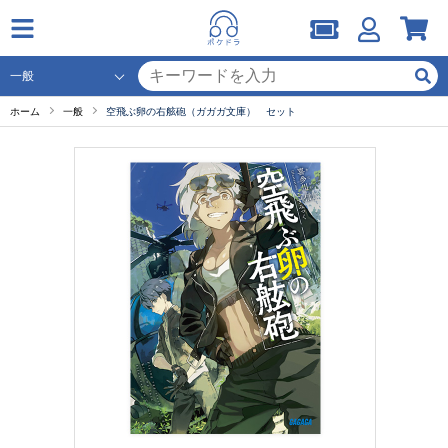
ホーム
一般
空飛ぶ卵の右舷砲（ガガガ文庫） セット