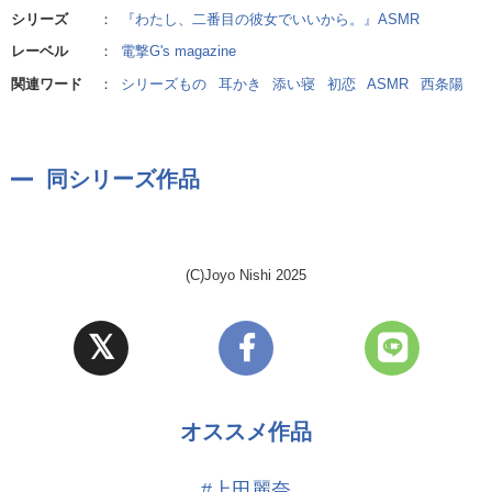
シリーズ
：
『わたし、二番目の彼女でいいから。』ASMR
レーベル
：
電撃G's magazine
原作:西 条陽
関連ワード
：
シリーズもの
耳かき
添い寝
初恋
ASMR
西条陽
同シリーズ作品
(C)Joyo Nishi 2025
オススメ作品
#上田麗奈