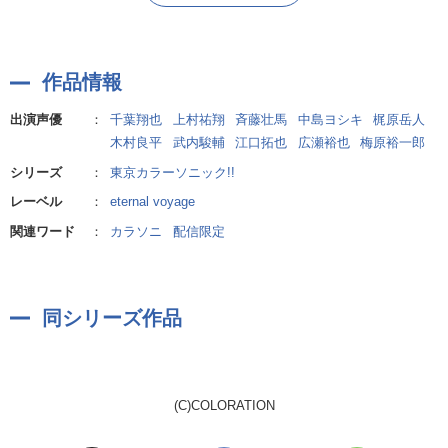
高槻神楽(CV:江口拓也)
宮苑 巴(CV:広瀬裕也)
榊旺士朗(CV:梅原裕一郎)
作品情報
出演声優
：
千葉翔也
上村祐翔
斉藤壮馬
中島ヨシキ
梶原岳人
木村良平
武内駿輔
江口拓也
広瀬裕也
梅原裕一郎
シリーズ
：
東京カラーソニック!!
レーベル
：
eternal voyage
関連ワード
：
カラソニ
配信限定
同シリーズ作品
(C)COLORATION