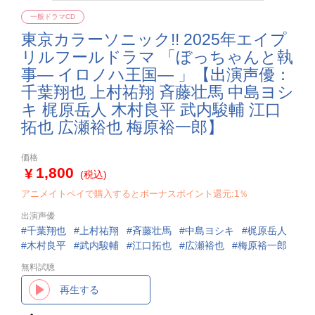
一般ドラマCD
東京カラーソニック!! 2025年エイプ
リルフールドラマ 「ぼっちゃんと執
事― イロノハ王国― 」【出演声優：
千葉翔也 上村祐翔 斉藤壮馬 中島ヨシ
キ 梶原岳人 木村良平 武内駿輔 江口
拓也 広瀬裕也 梅原裕一郎】
価格
1,800
(税込)
アニメイトペイで購入するとボーナスポイント還元:1％
出演声優
千葉翔也
上村祐翔
斉藤壮馬
中島ヨシキ
梶原岳人
木村良平
武内駿輔
江口拓也
広瀬裕也
梅原裕一郎
無料試聴
再生する