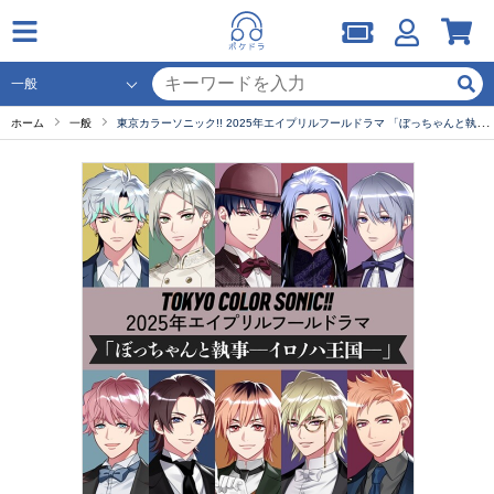
ホーム
一般
東京カラーソニック!! 2025年エイプリルフールドラマ 「ぼっちゃんと執事― イロノハ王国― 」【出演声優：千葉翔也 上村祐翔 斉藤壮馬 中島ヨシキ 梶原岳人 木村良平 武内駿輔 江口拓也 広瀬裕也 梅原裕一郎】