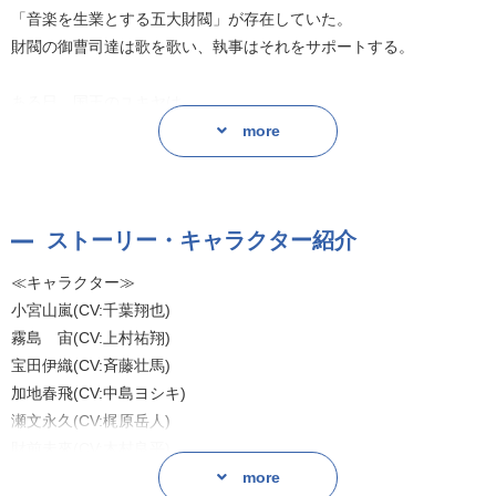
「音楽を生業とする五大財閥」が存在していた。
財閥の御曹司達は歌を歌い、執事はそれをサポートする。
ある日、国王のユキヤは
「五大財閥の中から、イロノハ王国で最も優秀な財閥を決定する」
more
と発表。
国王陛下によって召集された財閥の御曹司と執事は、
ストーリー・キャラクター紹介
陛下が仕掛けたありとあらゆる試験を
クリアしなければならなくなり... ?
≪キャラクター≫
小宮山嵐(CV:千葉翔也)
—— これは、御曹司と執事のバディが織りなす、
霧島 宙(CV:上村祐翔)
財閥の名を背負ったバトルである!
宝田伊織(CV:斉藤壮馬)
加地春飛(CV:中島ヨシキ)
※こちらは「東京カラーソニック!!」のエイプリルフール企画を
瀬文永久(CV:梶原岳人)
元にしたドラマとなります。本編とは異なる設定になりますのでご
財前未來(CV:木村良平)
了承ください。
倉橋海吏(CV:武内駿輔)
more