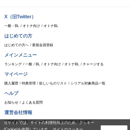
X（旧Twitter）
一般・BL
オトナ向け
オトナBL
はじめての方
はじめての方へ
新規会員登録
メインメニュー
ランキング
一般
BL
オトナ向け
オトナBL
チャージする
マイページ
購入履歴
特典管理
欲しいものリスト
シリアル対象商品一覧
ヘルプ
お知らせ
よくある質問
運営会社情報
利用規約
プライバシーポリシー
特定商取引法の表記
当サイトでは、サイトの利便性向上のため、クッキー
(Cookie)を使用しています。 サイトのクッキー
ログイン