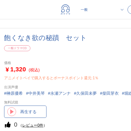
飽くなき欲の秘蹟 セット
一般ドラマCD
価格
1,320
(税込)
アニメイトペイで購入するとボーナスポイント還元:1％
出演声優
榊原優希
中井美琴
永瀬アンナ
久保田未夢
柴田芽衣
堀
無料試聴
再生する
0
（
レビュー0件
）