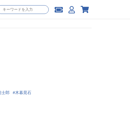
総士郎
木暮晃石