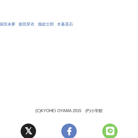
保田未夢
柴田芽衣
堀総士郎
木暮晃石
(C)KYOHEI OYAMA 2015 (P)小学館