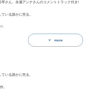
美琴さん、永瀬アンナさんのコメントトラック付き!
している誰かに売る。
賞作。
more
している誰かに売る。
賞作。