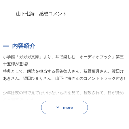
山下七海 感想コメント
内容紹介
小学館「ガガガ文庫」より、耳で楽しむ「オーディオブック」第三
十五弾が登場!
特典として、朗読を担当する長谷徳人さん、荻野葉月さん、渡辺け
あきさん、望田ひまりさん、山下七海さんのコメントトラック付き!
少年は夜の街で見てはいけないものを見て、拉致されて、目が覚め
ると喫茶店にいた。
そこには殺し屋を名乗る少女たちがいて?
more
少年はウェイターとして働くことを条件に、始末されるまでの時間
を稼ごうとするが……。