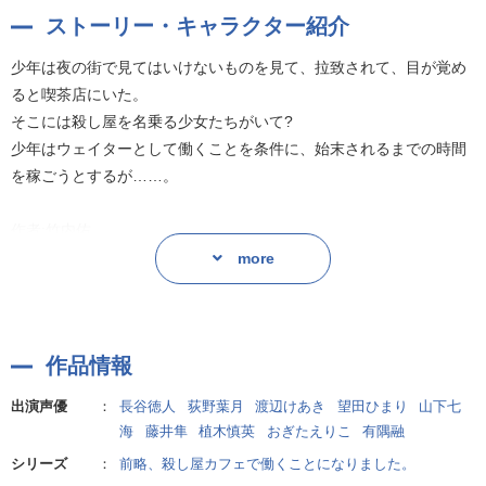
ストーリー・キャラクター紹介
作者:竹内佑
少年は夜の街で見てはいけないものを見て、拉致されて、目が覚め
ると喫茶店にいた。
そこには殺し屋を名乗る少女たちがいて?
少年はウェイターとして働くことを条件に、始末されるまでの時間
を稼ごうとするが……。
作者:竹内佑
more
作品情報
出演声優
：
長谷徳人
荻野葉月
渡辺けあき
望田ひまり
山下七
海
藤井隼
植木慎英
おぎたえりこ
有隅融
シリーズ
：
前略、殺し屋カフェで働くことになりました。