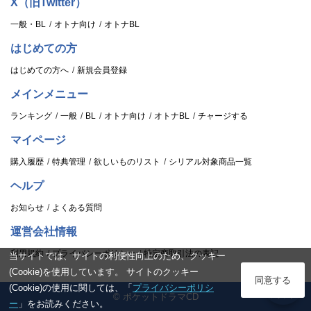
X（旧Twitter）
一般・BL
オトナ向け
オトナBL
はじめての方
はじめての方へ
新規会員登録
メインメニュー
ランキング
一般
BL
オトナ向け
オトナBL
チャージする
マイページ
購入履歴
特典管理
欲しいものリスト
シリアル対象商品一覧
ヘルプ
お知らせ
よくある質問
運営会社情報
利用規約
プライバシーポリシー
特定商取引法の表記
当サイトでは、サイトの利便性向上のため、クッキー
(Cookie)を使用しています。 サイトのクッキー
ログイン
同意する
(Cookie)の使用に関しては、「
プライバシーポリシ
© ポケットドラマCD
スタンプ
ー
」をお読みください。