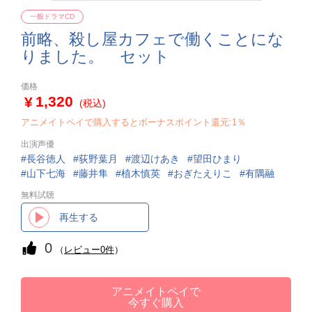
一般ドラマCD
前略、殺し屋カフェで働くことにな
りました。 セット
価格
1,320
(税込)
アニメイトペイで購入するとボーナスポイント還元:1％
出演声優
長谷徳人
荻野葉月
渡辺けあき
望田ひまり
山下七海
藤井隼
植木慎英
おぎたえりこ
有隅融
無料試聴
再生する
0
（
レビュー0件
）
アニメイトペイで
今すぐ購入