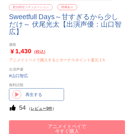
配信限定シチュエーション
特典あり
Sweetfull Days～甘すぎるから少し
だけ～ 伏尾光太【出演声優：山口智
広】
価格
1,430
(税込)
アニメイトペイで購入するとボーナスポイント還元:1％
出演声優
山口智広
無料試聴
再生する
54
（
レビュー9件
）
アニメイトペイで
今すぐ購入