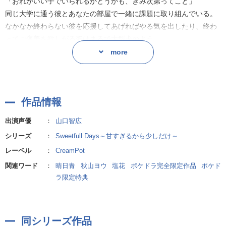
「おれがいい子でいられるかどうかも、きみ次第ってこと」
BGM:深川翔太
同じ大学に通う彼とあなたの部屋で一緒に課題に取り組んでいる。
なかなか終わらない彼を応援してあげればやる気を出したり、終わ
ってご褒美を欲しがる姿はまるで大型犬のよう。
まったりお部屋デートを楽しむ一コマ。
more
ちょっとしたことから癒し系な彼の意外な少し大人な姿が垣間見え
たり…かわいいとかっこいいを持ち合わせる彼を堪能ください。
作品情報
出演声優
：
山口智広
シリーズ
：
Sweetfull Days～甘すぎるから少しだけ～
レーベル
：
CreamPot
関連ワード
：
晴日青
秋山ヨウ
塩花
ポケドラ完全限定作品
ポケド
ラ限定特典
同シリーズ作品