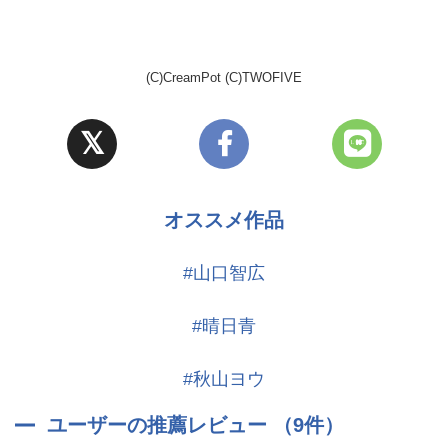
(C)CreamPot (C)TWOFIVE
オススメ作品
#山口智広
#晴日青
#秋山ヨウ
ユーザーの推薦レビュー （9件）