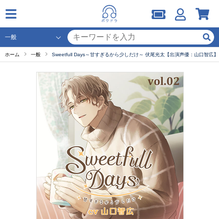
ホーム
一般
Sweetfull Days～甘すぎるから少しだけ～ 伏尾光太【出演声優：山口智広】