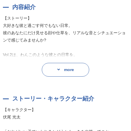
内容紹介
【ストーリー】
大好きな彼と過ごす何でもない日常。
彼のあなたにだけ見せる顔や仕草を、リアルな音とシチュエーショ
ンで感じてみませんか?
Vol.2は、わんこのような彼との日常を。
-----------
more
短めのお話で気軽にキュン!をコンセプトに、
ASMRでお届けする新規レーベル『CreamPot』のシチュエーション
ドラマです。
ストーリー・キャラクター紹介
【キャラクター】
シナリオ:晴日青、秋山ヨウ
伏尾 光太
イラスト:塩花
タイトルロゴ:SERICAT WORKS