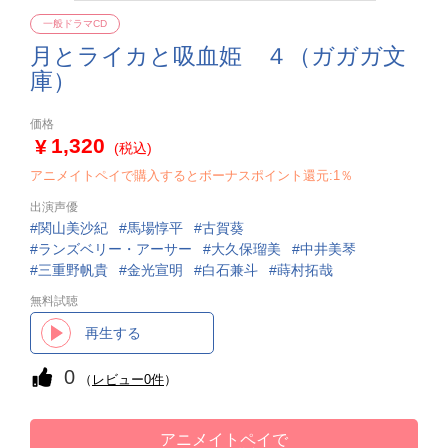
一般ドラマCD
月とライカと吸血姫 ４（ガガガ文
庫）
価格
1,320
(税込)
アニメイトペイで購入するとボーナスポイント還元:1％
出演声優
関山美沙紀
馬場惇平
古賀葵
ランズベリー・アーサー
大久保瑠美
中井美琴
三重野帆貴
金光宣明
白石兼斗
蒔村拓哉
無料試聴
再生する
0
（
レビュー0件
）
アニメイトペイで