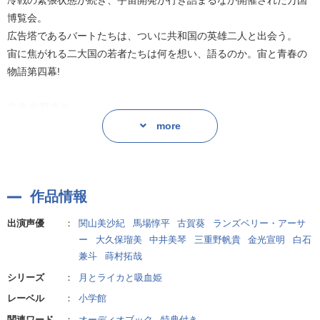
冷戦の緊張状態が続き、宇宙開発が行き詰まるなか開催された万国
博覧会。
広告塔であるバートたちは、ついに共和国の英雄二人と出会う。
宙に焦がれる二大国の若者たちは何を想い、語るのか。宙と青春の
物語第四幕!
作者:牧野圭祐
more
作品情報
出演声優
：
関山美沙紀
馬場惇平
古賀葵
ランズベリー・アーサ
ー
大久保瑠美
中井美琴
三重野帆貴
金光宣明
白石
兼斗
蒔村拓哉
シリーズ
：
月とライカと吸血姫
レーベル
：
小学館
関連ワード
：
オーディオブック
特典付き