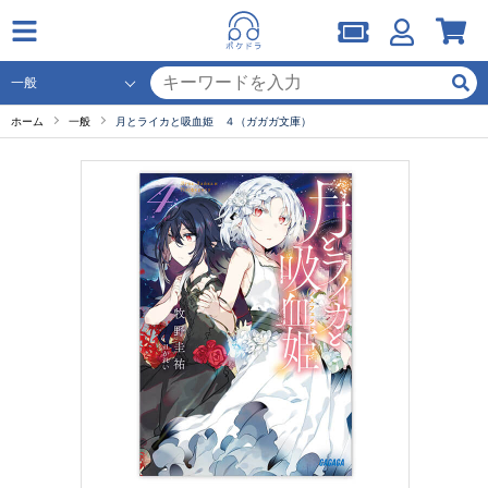
ホーム
一般
月とライカと吸血姫 ４（ガガガ文庫）