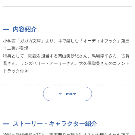
内容紹介
小学館「ガガガ文庫」より、耳で楽しむ「オーディオブック」第三
十二弾が登場!
特典として、朗読を担当する関山美沙紀さん、馬場惇平さん、古賀
葵さん、ランズベリー・アーサーさん、大久保瑠美さんのコメント
トラック付き!
冷戦の緊張状態が続き、宇宙開発が行き詰まるなか開催された万国
博覧会。
more
広告塔であるバートたちは、ついに共和国の英雄二人と出会う。
宙に焦がれる二大国の若者たちは何を想い、語るのか。宙と青春の
物語第四幕!
ストーリー・キャラクター紹介
作者:牧野圭祐