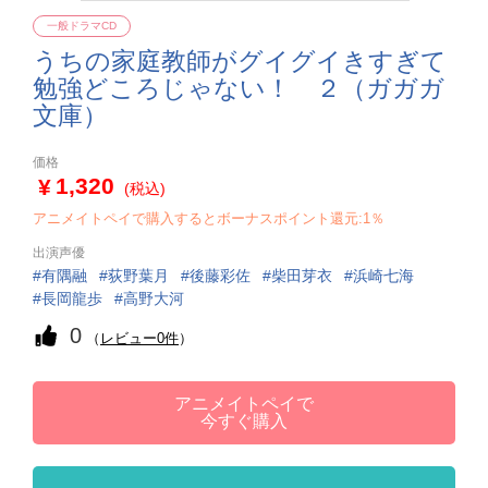
一般ドラマCD
うちの家庭教師がグイグイきすぎて
勉強どころじゃない！ ２（ガガガ
文庫）
価格
1,320
(税込)
アニメイトペイで購入するとボーナスポイント還元:1％
出演声優
有隅融
荻野葉月
後藤彩佐
柴田芽衣
浜崎七海
長岡龍歩
高野大河
0
（
レビュー0件
）
アニメイトペイで
今すぐ購入