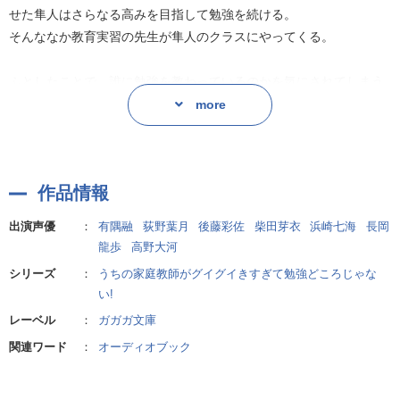
だが、運命の歯車は隼人の焦燥とは裏腹に、教師二人の邂逅へと回
せた隼人はさらなる高みを目指して勉強を続ける。
り始めているのだった――。
そんななか教育実習の先生が隼人のクラスにやってくる。
果たして隼人に平和な勉強時間は訪れるのか!
ふとしたことで、誰に勉強を教わっているのかを気にされてしまう
ハチャメチャ家庭教師コメディ第二弾!
隼人だったが、あんな家庭教師を見せるわけにはいかない!!
more
勉強を教えない家庭教師のお陰で成績がアップしたなんて誰に言え
作者:ハマカズシ
るというのだ!
作品情報
だが、運命の歯車は隼人の焦燥とは裏腹に、教師二人の邂逅へと回
り始めているのだった――。
出演声優
：
有隅融
荻野葉月
後藤彩佐
柴田芽衣
浜崎七海
長岡
龍歩
高野大河
果たして隼人に平和な勉強時間は訪れるのか!
シリーズ
：
うちの家庭教師がグイグイきすぎて勉強どころじゃな
ハチャメチャ家庭教師コメディ第二弾!
い!
レーベル
：
ガガガ文庫
作者:ハマカズシ
関連ワード
：
オーディオブック