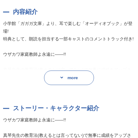
内容紹介
小学館「ガガガ文庫」より、耳で楽しむ「オーディオブック」が登
場!
特典として、朗読を担当する一部キャストのコメントトラック付き!
ウザカワ家庭教師よ永遠に――!!
真琴先生の教育法(教えるとは言ってない)で無事に成績をアップさ
せた隼人はさらなる高みを目指して勉強を続ける。
more
そんななか教育実習の先生が隼人のクラスにやってくる。
ふとしたことで、誰に勉強を教わっているのかを気にされてしまう
ストーリー・キャラクター紹介
隼人だったが、あんな家庭教師を見せるわけにはいかない!!
勉強を教えない家庭教師のお陰で成績がアップしたなんて誰に言え
ウザカワ家庭教師よ永遠に――!!
るというのだ!
真琴先生の教育法(教えるとは言ってない)で無事に成績をアップさ