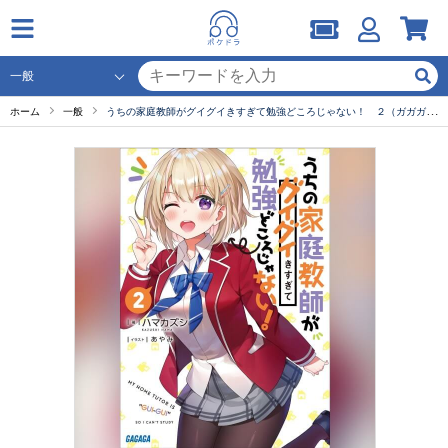
ホーム
一般
うちの家庭教師がグイグイきすぎて勉強どころじゃない！ ２（ガガガ文庫）