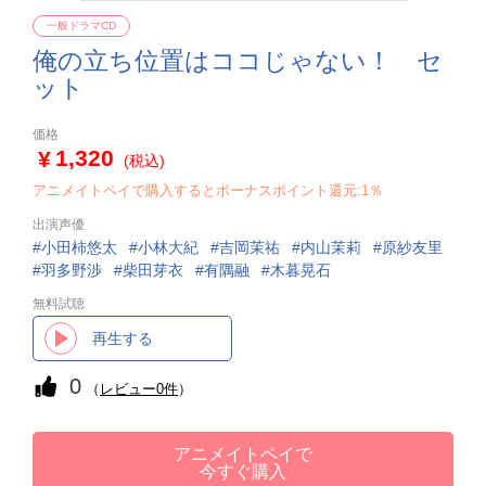
一般ドラマCD
俺の立ち位置はココじゃない！ セ
ット
価格
1,320
(税込)
アニメイトペイで購入するとボーナスポイント還元:1％
出演声優
小田柿悠太
小林大紀
吉岡茉祐
内山茉莉
原紗友里
羽多野渉
柴田芽衣
有隅融
木暮晃石
無料試聴
再生する
0
（
レビュー0件
）
アニメイトペイで
今すぐ購入