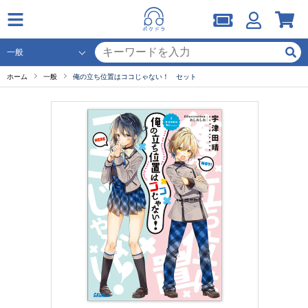
ホーム
一般
俺の立ち位置はココじゃない！ セット