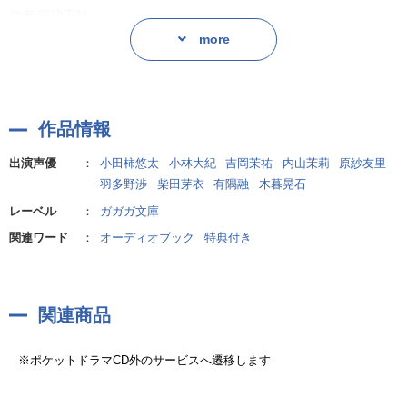
作者:宇津田晴
more
作品情報
出演声優
：
小田柿悠太
小林大紀
吉岡茉祐
内山茉莉
原紗友里
羽多野渉
柴田芽衣
有隅融
木暮晃石
レーベル
：
ガガガ文庫
関連ワード
：
オーディオブック
特典付き
関連商品
※ポケットドラマCD外のサービスへ遷移します