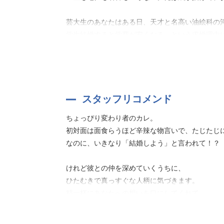
芸大生のあなたはある日、天才と名高い油絵科の
学生結婚すると学費が安くなる、という求婚理由
お互いを知っていくうちに、いつしか惹かれあい
自分に出来る精一杯のことで愛情を示してくれる
しかし、大和がアーティストとしての成功を収め
出会いからプロポーズまでの軌跡を辿る、アート
スタッフリコメンド
ちょっぴり変わり者のカレ。
初対面は面食らうほど辛辣な物言いで、たじたじ
なのに、いきなり「結婚しよう」と言われて！？
けれど彼との仲を深めていくうちに、
ひたむきで真っすぐな人柄に気づきます。
精一杯にあなたへの想いを口にしてくれて、
お互い、かけがえのない存在になっていく過程が
丁寧に語られています！