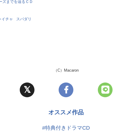
ーズまでを辿るＣＤ
狙っている。
、あなたを喜ばせようとする。
ャイチャ
スパダリ
の訳がない」
締める大和。
─
……俺は挙げたい。今、しよう」
（C）Macaron
オススメ作品
#特典付きドラマCD