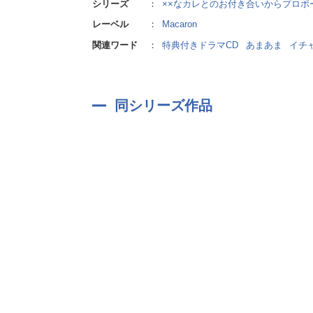
シリーズ
：
××なカレとのお付き合いからプロポ
いつも周囲の学生が絵の具を捨てるタイミングを
お金はないが、自分に出来る精一杯のことをして
レーベル
：
Macaron
関連ワード
：
特典付きドラマCD
あまあま
イチ
【特典トラック】
「二人きりの結婚式」編
本編終了後のストーリー。
同シリーズ作品
「幸せすぎて、怖いくらいだ……こんなのが普通
平穏で何気ない日々が続くことの『特別』を噛み
この生活を守りたい、と決意を新たにした大和は─
「結婚式は挙げなくていいって言ってたよな？ 