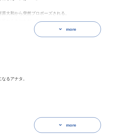
河原大和から突然プロポーズされる。
に呆れるあなただったが──
、結ばれる二人。
more
大和との、お金はなくても幸せな日々。
るほど、二人の想いはすれ違って……。
系苦学生との恋のはなし。
になるアナタ。
「××なカレとのお付き合い
more