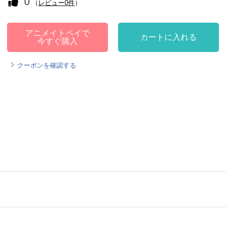
0
（
レビュー0件
）
アニメイトペイで
カートに入れる
今すぐ購入
クーポンを確認する