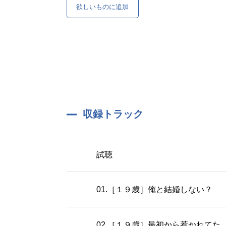
欲しいものに追加
収録トラック
試聴
01.［１９歳］俺と結婚しない？
02.［１９歳］最初から惹かれてた