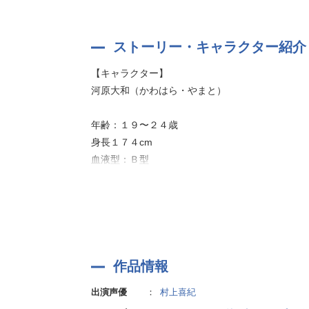
ストーリー・キャラクター紹介
【キャラクター】
河原大和（かわはら・やまと）
年齢：１９〜２４歳
身長１７４cm
血液型：Ｂ型
「あんたには最初から惹かれてた……」
率直で妥協を許さず、我が道を突き進む性格。
悪気なく辛辣なことを口にするが、どこか憎めな
超難関といわれている芸大の油絵科に現役合格し
その才能には周囲も一目置いている。
作品情報
自分の絵に絶対的な自信があり、時々教授とぶつ
出演声優
：
村上喜紀
常に生活に困窮していて、おこぼれを頂戴しよう