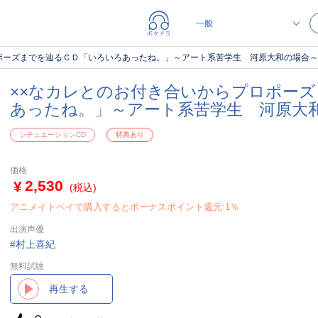
ポーズまでを辿るＣＤ「いろいろあったね。」～アート系苦学生 河原大和の場合～
××なカレとのお付き合いからプロポー
あったね。」～アート系苦学生 河原大和
シチュエーションCD
特典あり
価格
2,530
(税込)
アニメイトペイで購入するとボーナスポイント還元:1％
出演声優
村上喜紀
無料試聴
再生する