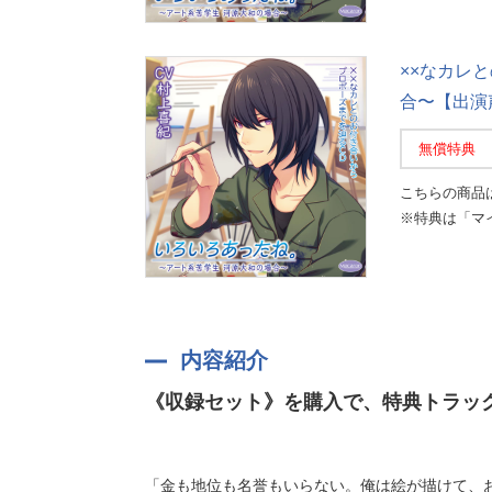
××なカレ
合〜【出演
無償特典
こちらの商品
※特典は「マ
内容紹介
《収録セット》を購入で、特典トラッ
「金も地位も名誉もいらない。俺は絵が描けて、