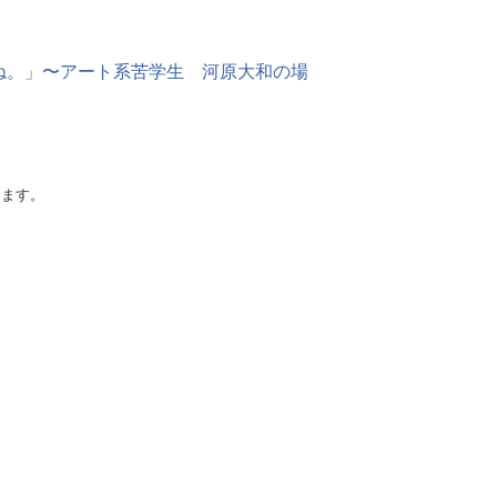
ね。」〜アート系苦学生 河原大和の場
けます。