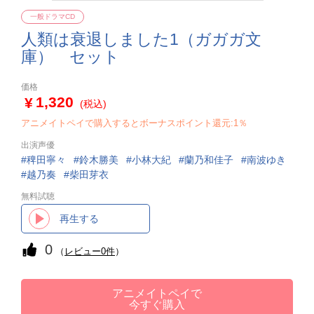
一般ドラマCD
人類は衰退しました1（ガガガ文
庫） セット
価格
1,320
(税込)
アニメイトペイで購入するとボーナスポイント還元:1％
出演声優
稗田寧々
鈴木勝美
小林大紀
蘭乃和佳子
南波ゆき
越乃奏
柴田芽衣
無料試聴
再生する
0
（
レビュー0件
）
アニメイトペイで
今すぐ購入