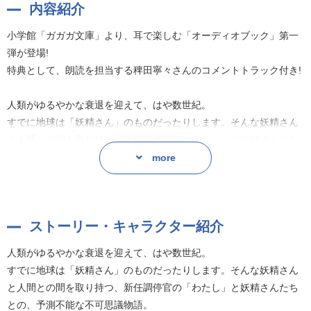
内容紹介
小学館「ガガガ文庫」より、耳で楽しむ「オーディオブック」第一
弾が登場!
特典として、朗読を担当する稗田寧々さんのコメントトラック付き!
人類がゆるやかな衰退を迎えて、はや数世紀。
すでに地球は「妖精さん」のものだったりします。そんな妖精さん
と人間との間を取り持つ、新任調停官の「わたし」と妖精さんたち
との、予測不能な不可思議物語。
more
作者:田中 ロミオ
「ガガガ文庫」作品一覧へ
ストーリー・キャラクター紹介
人類がゆるやかな衰退を迎えて、はや数世紀。
すでに地球は「妖精さん」のものだったりします。そんな妖精さん
と人間との間を取り持つ、新任調停官の「わたし」と妖精さんたち
との、予測不能な不可思議物語。