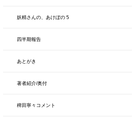
妖精さんの、あけぼの 5
四半期報告
あとがき
著者紹介/奥付
稗田寧々コメント