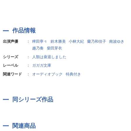
作品情報
出演声優
：
稗田寧々
鈴木勝美
小林大紀
蘭乃和佳子
南波ゆき
越乃奏
柴田芽衣
シリーズ
：
人類は衰退しました
レーベル
：
ガガガ文庫
関連ワード
：
オーディオブック
特典付き
同シリーズ作品
関連商品