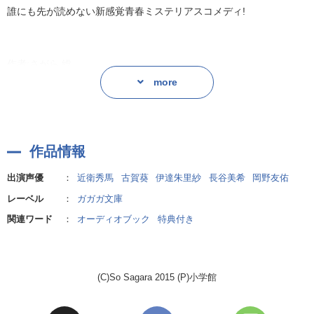
誰にも先が読めない新感覚青春ミステリアスコメディ!
作者:さがら 総
作者:さがら 総
more
作品情報
出演声優
：
近衛秀馬
古賀葵
伊達朱里紗
長谷美希
岡野友佑
レーベル
：
ガガガ文庫
関連ワード
：
オーディオブック
特典付き
(C)So Sagara 2015 (P)小学館