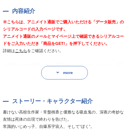
内容紹介
※こちらは、アニメイト通販でご購入いただける「データ販売」の
シリアルコードの入力ページです。
アニメイト通販のメールとマイページ上で確認できるシリアルコー
ドをご入力いただき「商品をGET!」を押下してください。
詳細は
こちら
をご確認ください。
小学館「ガガガ文庫」より、耳で楽しむ「オーディオブック」第五
弾が登場!
more
特典として、朗読を担当する近衛秀馬さん・古賀葵さん・長谷美希
さん・伊達朱里紗さんのコメントトラック付き!
ストーリー・キャラクター紹介
書けない高校生作家・常盤桃香と優雅なる吸血鬼の、深夜の奇妙な
友情は死体の出現で終わりを告げた。
書けない高校生作家・常盤桃香と優雅なる吸血鬼の、深夜の奇妙な
常識的いじめっ子、自爆系宇宙人、そして“ぼく”。
友情は死体の出現で終わりを告げた。
誰にも先が読めない新感覚青春ミステリアスコメディ!
常識的いじめっ子、自爆系宇宙人、そして“ぼく”。