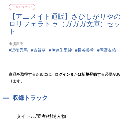
一般ドラマCD
【アニメイト通販】さびしがりやの
ロリフェラトゥ（ガガガ文庫）セッ
ト
出演声優
近衛秀馬
古賀葵
伊達朱里紗
長谷美希
岡野友佑
商品を取得するためには、
ログインまたは新規登録
する必要があ
ります。
収録トラック
タイトル/著者/登場人物