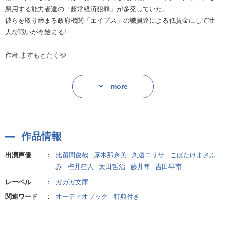
悪用する能力者達の「超常経済犯罪」が多発していた。
彼らを取り締まる政府機関「エイプス」の職員達による低賃金にして壮
大な戦いが今始まる!
作者:ますもとたくや
more
作品情報
出演声優
：
比留間俊哉
厚木那奈美
久遠エリサ
こばたけまさふ
み
樫井笙人
太田哲治
藤井隼
吉田早南
レーベル
：
ガガガ文庫
関連ワード
：
オーディオブック
特典付き