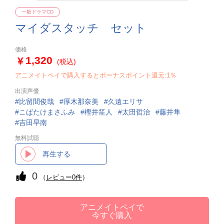
一般ドラマCD
マイダスタッチ セット
価格
1,320
(税込)
アニメイトペイで購入するとボーナスポイント還元:1％
出演声優
比留間俊哉
厚木那奈美
久遠エリサ
こばたけまさふみ
樫井笙人
太田哲治
藤井隼
吉田早南
無料試聴
再生する
0
（
レビュー0件
）
アニメイトペイで
今すぐ購入