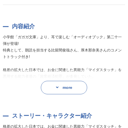
内容紹介
小学館「ガガガ文庫」より、耳で楽しむ「オーディオブック」第二十一
弾が登場!
特典として、朗読を担当する比留間俊哉さん、厚木那奈美さんのコメン
トトラック付き!
格差の拡大した日本では、お金に関連した異能力「マイダスタッチ」を
悪用する能力者達の「超常経済犯罪」が多発していた。
彼らを取り締まる政府機関「エイプス」の職員達による低賃金にして壮
more
大な戦いが今始まる!
作者:ますもとたくや
ストーリー・キャラクター紹介
格差の拡大した日本では、お金に関連した異能力「マイダスタッチ」を