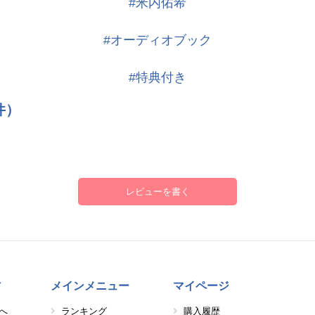
#米内佑希
#オーディオブック
#特典付き
件）
レビューを書く
方
メインメニュー
マイページ
へ
ランキング
購入履歴