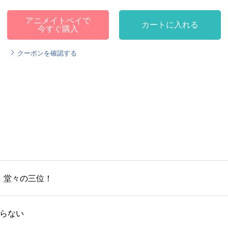
アニメイトペイで
カートに入れる
今すぐ購入
クーポンを確認する
》堂々の三位！
らない