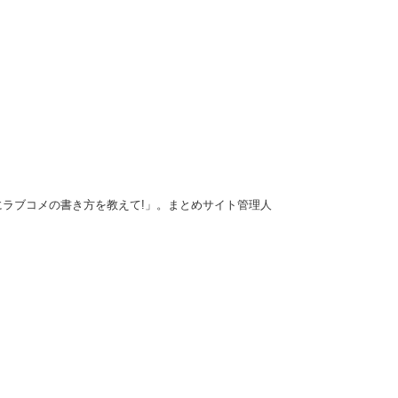
ラブコメの書き方を教えて!」。まとめサイト管理人