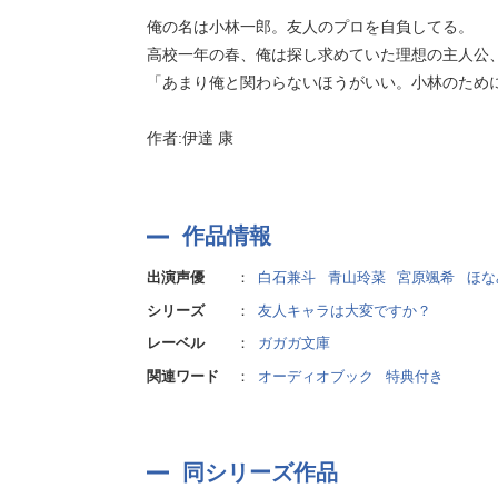
俺の名は小林一郎。友人のプロを自負してる。
高校一年の春、俺は探し求めていた理想の主人公
「あまり俺と関わらないほうがいい。小林のため
作者:伊達 康
作品情報
出演声優
：
白石兼斗
青山玲菜
宮原颯希
ほな
シリーズ
：
友人キャラは大変ですか？
レーベル
：
ガガガ文庫
関連ワード
：
オーディオブック
特典付き
同シリーズ作品