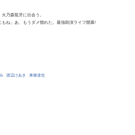
、火乃森龍牙に出会う。
にもね」あ、もうダメ惚れた。最強助演ライフ開幕!
み
渡辺けあき
東條達也