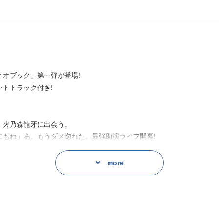
オブック」第一弾が登場!
トトラック付き!
、火乃森龍牙に出会う。
にもね」あ、もうダメ惚れた。最強助演ライフ開幕!
more