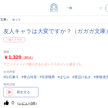
ガ文庫） セット
友人キャラは大変ですか？（ガガガ文庫
一般ドラマCD
価格
1,320
(税込)
アニメイトペイで購入するとボーナスポイント還元:1％
出演声優
白石兼斗
青山玲菜
宮原颯希
ほなみ
渡辺けあき
東條達
無料試聴
再生する
0
（
レビュー0件
）